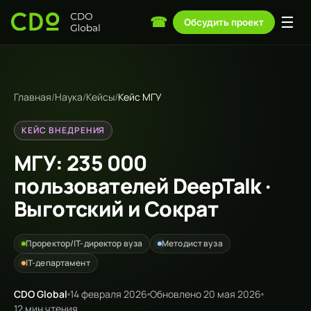
☰
☎
Обсудить проект
Главная
/
Наука
/
Кейсы
/
Кейс МГУ
КЕЙС ВНЕДРЕНИЯ
МГУ: 235 000
пользователей DeepTalk ·
Выготский и Сократ
Проректор/IT-директор вуза
Методист вуза
IT-департамент
CDO Global
14 февраля 2026
Обновлено
20 мая 2026
12 мин чтения