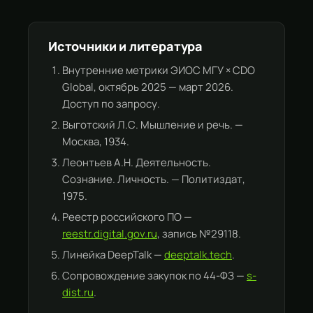
Источники и литература
Внутренние метрики ЭИОС МГУ × CDO
Global, октябрь 2025 — март 2026.
Доступ по запросу.
Выготский Л.С. Мышление и речь. —
Москва, 1934.
Леонтьев А.Н. Деятельность.
Сознание. Личность. — Политиздат,
1975.
Реестр российского ПО —
reestr.digital.gov.ru
, запись №29118.
Линейка DeepTalk —
deeptalk.tech
.
Сопровождение закупок по 44-ФЗ —
s-
dist.ru
.