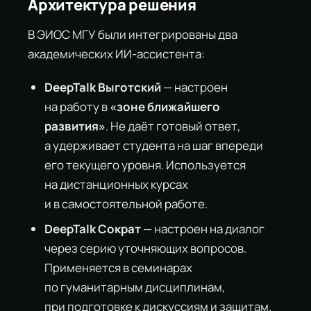
Архитектура решения
В ЭИОС МГУ были интегрированы два
академических ИИ-ассистента:
DeepTalk Выготский
— настроен
на работу в
«зоне ближайшего
развития»
. Не даёт готовый ответ,
а удерживает студента на шаг впереди
его текущего уровня. Используется
на дистанционных курсах
и в самостоятельной работе.
DeepTalk Сократ
— настроен на диалог
через серию уточняющих вопросов.
Применяется в семинарах
по гуманитарным дисциплинам,
при подготовке к дискуссиям и защитам.