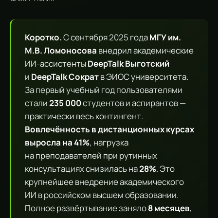
Коротко.
С сентября 2025 года
МГУ им.
М.В. Ломоносова
внедрил академические
ИИ-ассистенты
DeepTalk Выготский
и
DeepTalk Сократ
в ЭИОС университета.
За первый учебный год пользователями
стали
235 000
студентов и аспирантов —
практически весь контингент.
Вовлечённость в дистанционных курсах
выросла на 41%
, нагрузка
на преподавателей при рутинных
консультациях снизилась на
28%
. Это
крупнейшее внедрение академического
ИИ в российском высшем образовании.
Полное развёртывание заняло
8 месяцев
,