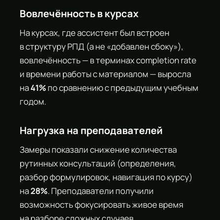
Вовлечённость в курсах
На курсах, где ассистент был встроен
в структуру РПД (а не «добавлен сбоку»),
вовлечённость — в терминах completion rate
и времени работы с материалом — выросла
на
41%
по сравнению с предыдущим учебным
годом.
Нагрузка на преподавателей
Замеры показали снижение количества
рутинных консультаций (определения,
разбор формулировок, навигация по курсу)
на
28%
. Преподаватели получили
возможность фокусировать живое время
на разборе сложных случаев