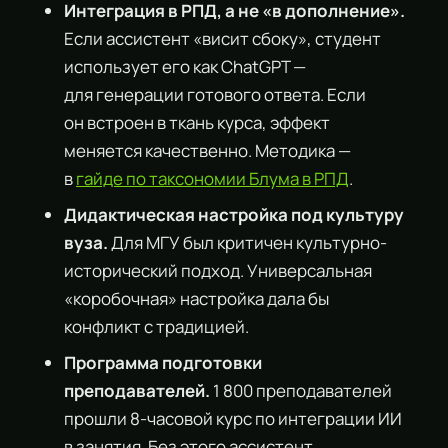
Интеграция в РПД, а не «в дополнение».
Если ассистент «висит сбоку», студент
использует его как ChatGPT —
для генерации готового ответа. Если
он встроен в ткань курса, эффект
меняется качественно. Методика —
в
гайде по таксономии Блума в РПД
.
Дидактическая настройка под культуру
вуза.
Для МГУ был критичен культурно-
исторический подход. Универсальная
«коробочная» настройка дала бы
конфликт с традицией.
Программа подготовки
преподавателей.
1 800 преподавателей
прошли 8-часовой курс по интеграции ИИ
в занятия. Без этого ассистент