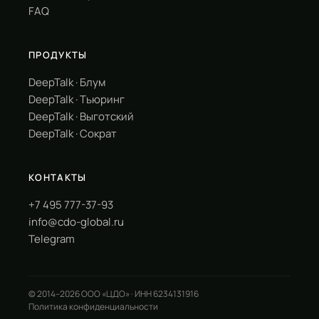
FAQ
ПРОДУКТЫ
DeepTalk · Блум
DeepTalk · Тьюринг
DeepTalk · Выготский
DeepTalk · Сократ
КОНТАКТЫ
+7 495 777-37-93
info@cdo-global.ru
Telegram
© 2014–2026 ООО «ЦДО» · ИНН 6234131916
Политика конфиденциальности