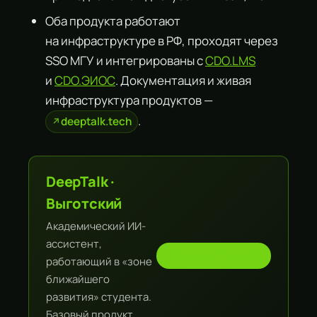
Оба продукта работают
на инфраструктуре в РФ, проходят через
SSO МГУ и интегрированы с
CDO.LMS
и
CDO.ЭИОС
. Документация и живая
инфраструктура продуктов —
.
deeptalk.tech
DeepTalk ·
Выготский
Академический ИИ-
ассистент,
Смотреть продукт
работающий в «зоне
ближайшего
развития» студента.
Базовый продукт