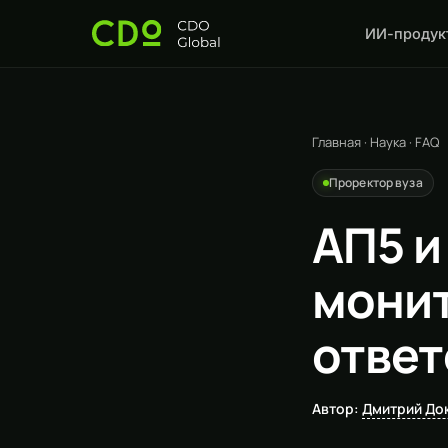
ИИ-продук
Главная
·
Наука
·
FAQ
Проректор вуза
АП5 и
монит
ответ
Автор:
Дмитрий До