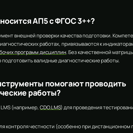
тносится АП5 с ФГОС 3++?
умент внешней проверки качества подготовки. Компет
иагностических работах, привязываются к индикатор
бочих программ дисциплин
. Без качественной матриц
 подготовить валидные диагностические работы.
инструменты помогают проводить
ческие работы?
 LMS (например,
CDO.LMS
) для проведения тестирован
ля контроля честности (особенно при дистанционном 