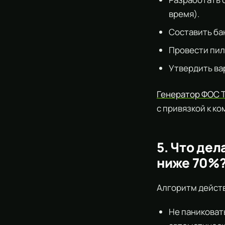
время).
Составить ба
Провести пил
Утвердить ва
Генератор ФОС 
с привязкой к к
5. Что дел
ниже 70%
Алгоритм дейст
Не паниковат