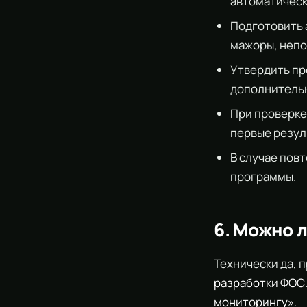
автоматическ
Подготовить 
мажоры, непо
Утвердить пр
дополнительн
При проверке
первые резул
В случае пов
программы.
6. Можно л
Технически да, 
разработки ФОС
мониторингу»
.