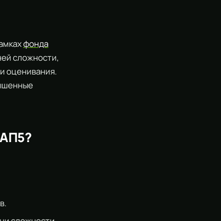
рамках
фонда
ней сложности,
и оценивания.
вышенные
 АП5?
в.
вни сложности,