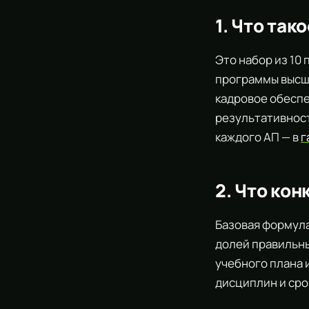
1. Что та
Это набор из 10
программы высш
кадровое обеспе
результативност
каждого АП — в
г
2. Что кон
Базовая формула
долей правильны
учебного плана 
дисциплин и сро