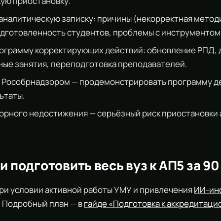
ую приостановку.
аналитическую записку: причины (некорректная методи
дготовленность студентов, проблемы с инструментом
ограмму корректирующих действий: обновление РПД, 
ые занятия, переподготовка преподавателей.
 Рособрнадзором — продемонстрировать программу д
ьтаты.
торного недостижения — серьёзный риск приостановки
и подготовить весь вуз к АП5 за 9
при условии активной работы УМУ и привлечения
ИИ-ин
. Подробный план — в
гайде «Подготовка к аккредитац