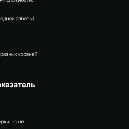
одной работы).
 разных уровней
оказатель
рки, но не