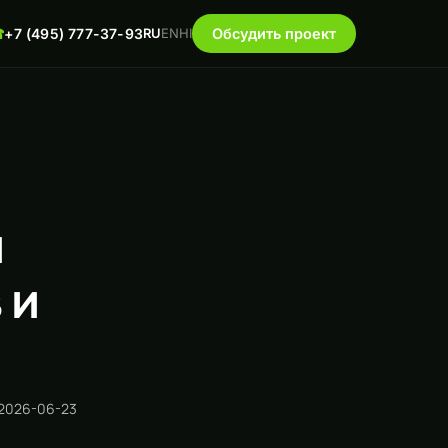
☎
+7 (495) 777-37-93
RU
EN
HI
Обсудить проект
й
 и
 2026-06-23