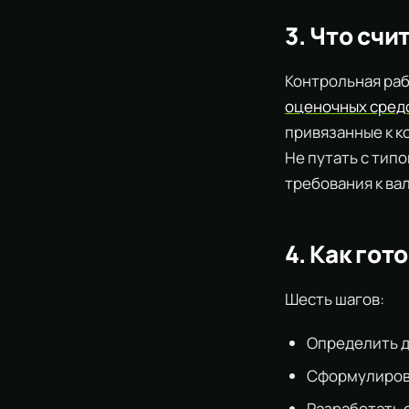
3. Что сч
Контрольная раб
оценочных сред
привязанные к к
Не путать с тип
требования к ва
4. Как го
Шесть шагов:
Определить д
Сформулирова
Разработать 