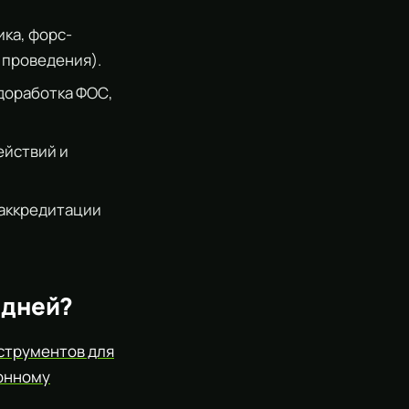
ка, форс-
 проведения).
доработка ФОС,
ействий и
 аккредитации
0 дней?
струментов для
ионному