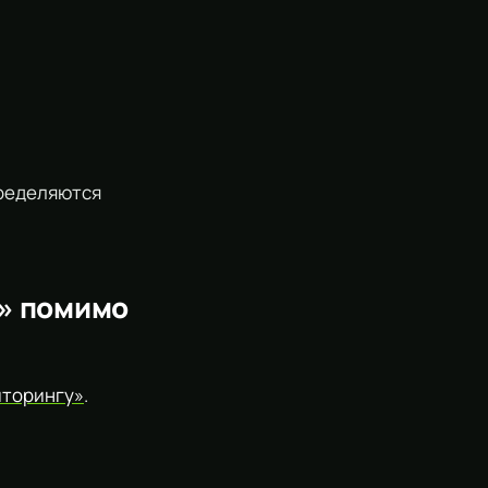
пределяются
у» помимо
иторингу»
.