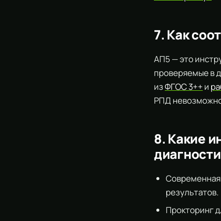
7. Как соо
АП5 — это инстр
проверяемые в д
из
ФГОС 3++
и
ра
РПД невозможно
8. Какие 
диагности
Современная
результатов.
Прокторинг д