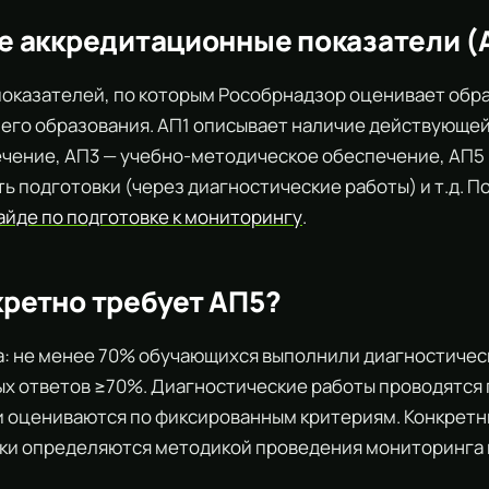
кое аккредитационные показатели (
 показателей, по которым Рособрнадзор оценивает об
его образования. АП1 описывает наличие действующе
чение, АП3 — учебно-методическое обеспечение, АП5
ь подготовки (через диагностические работы) и т.д. 
айде по подготовке к мониторингу
.
кретно требует АП5?
: не менее 70% обучающихся выполнили диагностичес
х ответов ≥70%. Диагностические работы проводятся
и оцениваются по фиксированным критериям. Конкрет
ки определяются методикой проведения мониторинга в