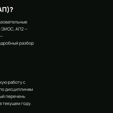
АП)?
разовательные
й ЭИОС, АП2 —
 —
Подробный разбор
кую работу с
 по дисциплинам
ный перечень
 текущем году.