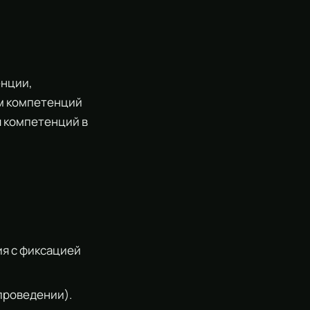
енции,
ам компетенций
ы компетенций в
ия с фиксацией
проведении).