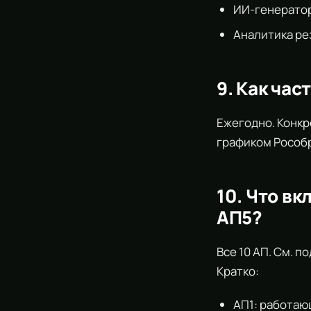
ИИ-генератор
Аналитика ре
9. Как ча
Ежегодно. Конкр
графиком Рособр
10. Что в
АП5?
Все 10 АП. См. п
Кратко:
АП1: работаю