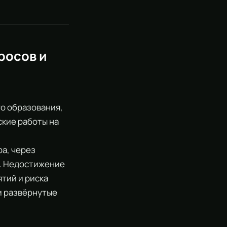
росов и
го образования,
кие работы на
а, через
и. Недостижение
тий и риска
и развёрнутые