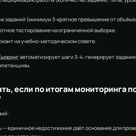
нк заданий (минимум 3-кратное превышение от объёма 
отное тестирование на ограниченной выборке.
риант на учебно-методическом совете.
Тьюринг
автоматизирует шаги 3–4: генерирует задания
омпетенциям.
ать, если по итогам мониторинга п
?
вий:
ь — единичное недостижение даёт основание для прове