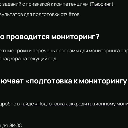
 заданий с привязкой к компетенциям (
Тьюринг
).
зультатов для подготовки отчётов.
сто проводится мониторинг?
етные сроки и перечень программ для мониторинга о
надзора на текущий год.
ключает «подготовка к мониторинг
одробно в
гайде «Подготовка к аккредитационному мон
щая ЭИОС.