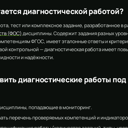
итается диагностической работой?
ота, тест или комплексное задание, разработанное в 
ств (ФОС)
дисциплины. Содержит задания разных уров
омпетенциям ФГОС, имеет эталонные ответы и критери
овой контрольной — диагностическая работа имеет по
лидности и надёжности.
товить диагностические работы под
исциплины, попадающие в мониторинг.
ть перечень проверяемых компетенций и индикаторо
спецификацию работы (количество заданий, типы, уро