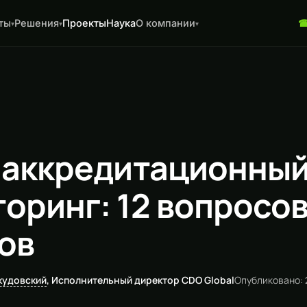
ты
Решения
Проекты
Наука
О компании
▾
▾
▾
 аккредитационны
оринг: 12 вопросов
ов
кудовский
, Исполнительный директор CDO Global
Опубликовано: