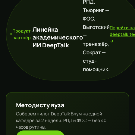
РПД,
Тьюринг —
ФОС,
Выготский
Перейти на
Линейка
Продукт-
deeptalk.te
—
академического
партнёр
→
тренажёр,
ИИ DeepTalk
Сократ —
студ-
помощник.
Методисту вуза
Соберём пилот DeepTalk Блум на одной
кафедре за 2 недели. РПД и ФОС — без 40
часов рутины.