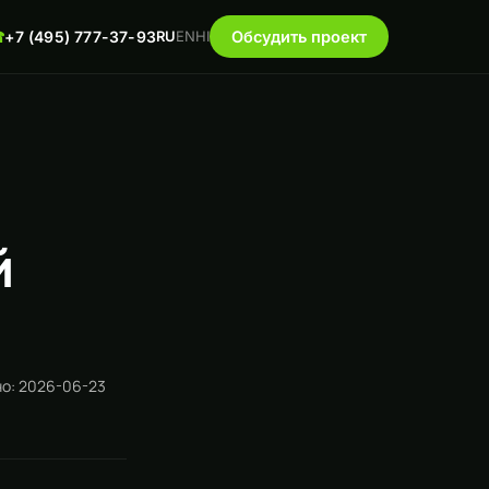
☎
+7 (495) 777-37-93
RU
EN
HI
Обсудить проект
й
о: 2026-06-23