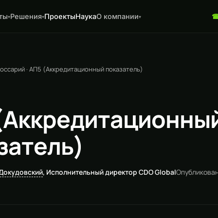
ты
Решения
Проекты
Наука
О компании
▾
▾
▾
лоссарий
·
АП5 (Аккредитационный показатель)
(Аккредитационны
затель)
Докудовский
, Исполнительный директор CDO Global
Опубликован