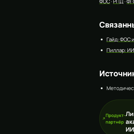
ФОС
·
РПД
·
ФГ
Связанн
Гайд: ФОС 
Пиллар: ИИ
Источни
Методичес
Ли
Продукт-
ак
партнёр
ИИ