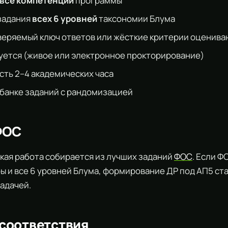
все компетенции
программы
задания
всех 6 уровней
таксономии Блума
еряемый ключ ответов или жёсткие критерии оценива
ется (живое или электронное прокторирование)
ть 2–4 академических часа
 банке заданий с рандомизацией
ФОС
кая работа собирается из лучших заданий
ФОС
. Если Ф
ы и все 6 уровней Блума, формирование ДР под АП5 ст
адачей.
соответствия