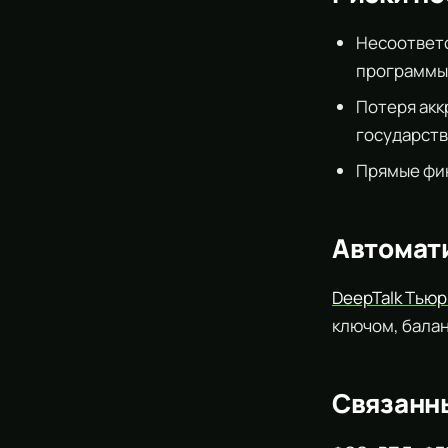
Несоответс
программы
Потеря акк
государст
Прямые фин
Автомат
DeepTalk Тью
ключом, бала
Связанн