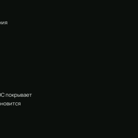
ния
ОС покрывает
ановится