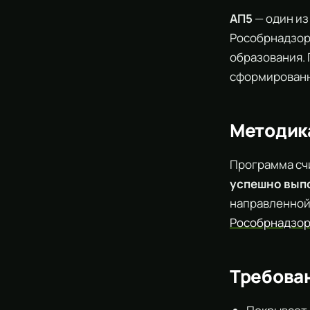
АП5
— один из
Рособрнадзор
образования.
сформированн
Методик
Программа сч
успешно выпо
направленной
Рособрнадзо
Требован