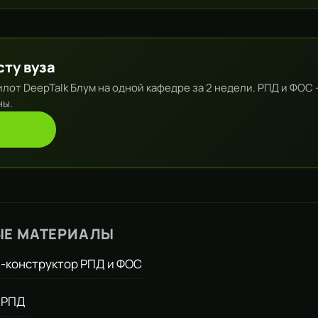
ту вуза
лот DeepTalk Блум на одной кафедре за 2 недели. РПД и ФОС 
ны.
ть демо
ЫЕ МАТЕРИАЛЫ
-конструктор РПД и ФОС
 РПД