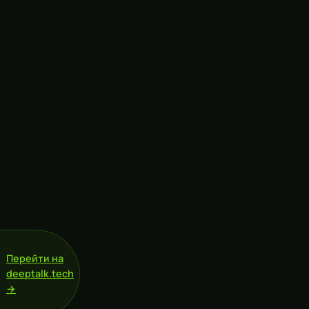
Перейти на
deeptalk.tech
→