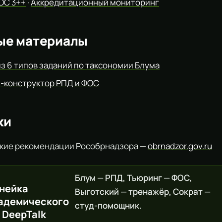
ОС 3++
·
Аккредитационный мониторинг
ые материалы
из 6 типов заданий по таксономии Блума
-конструктор РПД и ФОС
ки
кие рекомендации Рособрнадзора —
obrnadzor.gov.ru
Блум — РПД, Тьюринг — ФОС,
нейка
Выготский — тренажёр, Сократ —
адемического
студ-помощник.
 DeepTalk