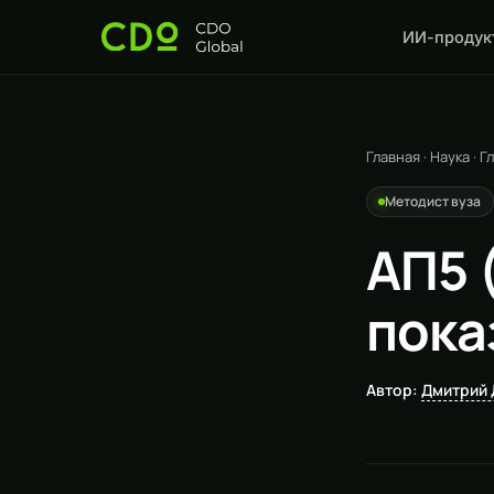
ИИ-продук
Главная
·
Наука
·
Г
Методист вуза
АП5 
пока
Автор:
Дмитрий 