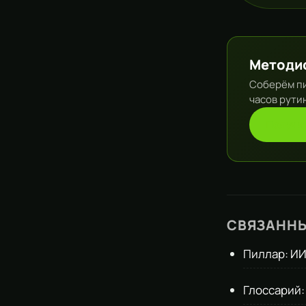
Методис
Соберём пи
часов рути
Получи
СВЯЗАНН
Пиллар: ИИ
Глоссарий: