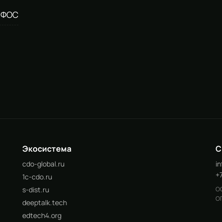
: ФОС
Экосистема
С
cdo-global.ru
i
+
1c-cdo.ru
s-dist.ru
ОО
ОГ
deeptalk.tech
edtech4.org