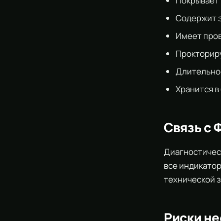
Покрывает
Содержит 
Имеет пров
Прокториру
Длительнос
Хранится в
Связь с 
Диагностичес
все индикатор
технической з
Риски не