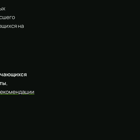
ых
ысшего
ющихся на
учающихся
оты
,
екомендации