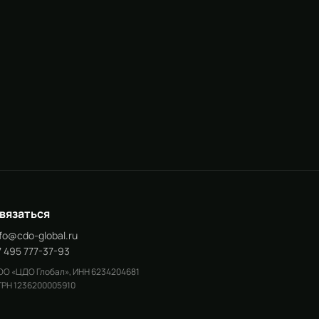
вязаться
nfo@cdo-global.ru
7 495 777-37-93
О «ЦДО Глобал», ИНН 6234204681
РН 1236200005910