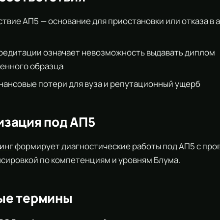
твие АП5 — основание для приостановки или отказа в 
редитации означает невозможность выдавать диплом
венного образца
ансовые потери для вуза и репутационный ущерб
изация под АП5
ринг
формирует диагностические работы под АП5 с пр
нсировкой по компетенциям и уровням Блума.
ые термины