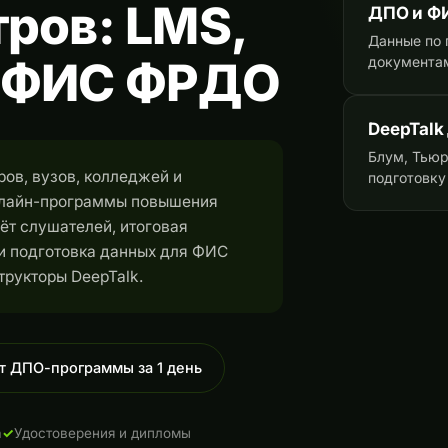
ров: LMS,
ДПО и Ф
Данные по 
 ФИС ФРДО
документам
DeepTalk
Блум, Тьюр
ов, вузов, колледжей и
подготовку
онлайн-программы повышения
ёт слушателей, итоговая
 и подготовка данных для ФИС
трукторы DeepTalk.
т ДПО-программы за 1 день
а
Удостоверения и дипломы