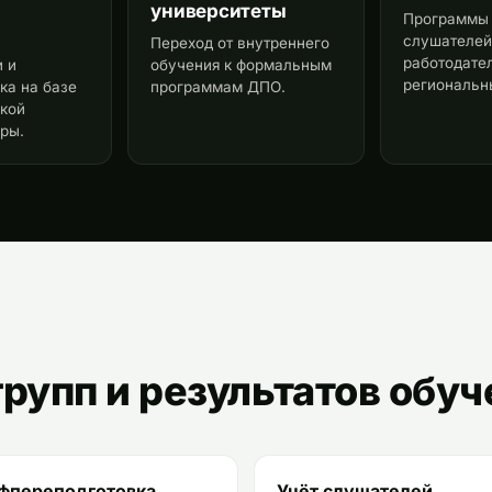
университеты
Программы 
слушателей
Переход от внутреннего
работодате
 и
обучения к формальным
региональн
ка на базе
программам ДПО.
ской
ры.
групп и результатов обу
фпереподготовка
Учёт слушателей