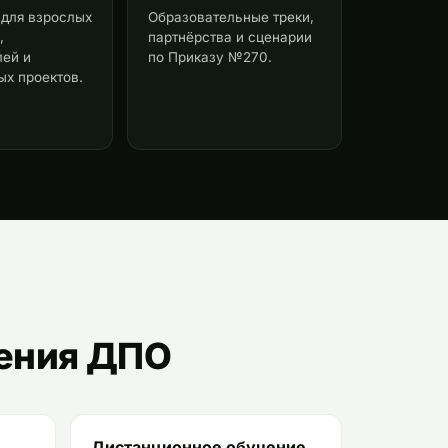
для взрослых
Образовательные треки,
,
партнёрства и сценарии
лей и
по Приказу №270.
ых проектов.
чения ДПО
Дистанционное обучение