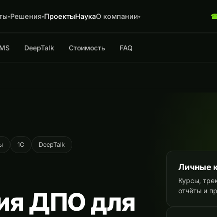
ты
Решения
Проекты
Наука
О компании
▾
▾
▾
LMS
DeepTalk
Стоимость
FAQ
ы
1С
DeepTalk
Личные 
Курсы, тре
отчёты и п
ия ДПО для