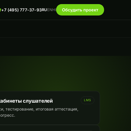
☎
+7 (495) 777-37-93
RU
EN
HI
Обсудить проект
кабинеты слушателей
LMS
ки, тестирование, итоговая аттестация,
рогресс.