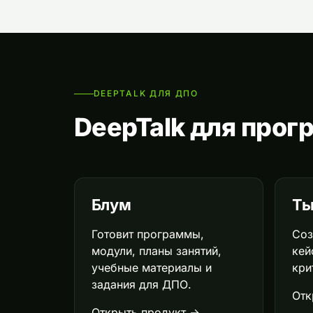
DEEPTALK ДЛЯ ДПО
DeepTalk для про
Блум
Ть
Готовит программы,
Соз
модули, планы занятий,
кей
учебные материалы и
кри
задания для ДПО.
Отк
Открыть продукт →