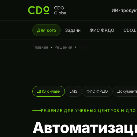
ИИ-продук
Для кого
Задачи
ФИС ФРДО
CDO.
›
›
Главная
Решения
ДПО
ДПО онлайн
LMS
ФИС ФРДО
Документ
РЕШЕНИЕ ДЛЯ УЧЕБНЫХ ЦЕНТРОВ И ДПО
Автоматизац