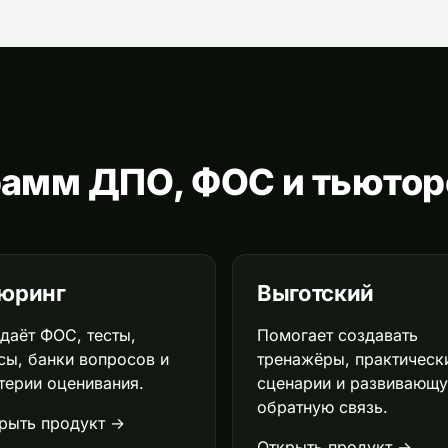
грамм ДПО, ФОС и тьюто
юринг
Выготский
даёт ФОС, тесты,
Помогает создавать
сы, банки вопросов и
тренажёры, практическ
терии оценивания.
сценарии и развивающ
обратную связь.
рыть продукт →
Открыть продукт →