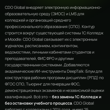
CDO Global внедряет электронную информационно-
образовательную среду (ЭИОС) и LMS для
колледжей и организаций среднего
профессионального образования (СПО). Контур
строится вокруг существующей системы 1С:Колледж
и Moodle: CDO Global связывает их с электронным
журналом, расписанием, контингентом,
ведомостями, личными кабинетами студентов и
преподавателей, ФИС ФРО и другими
государственными системами. Добавляются
академические ИИ-инструменты DeepTalk: Блум для
конструктора рабочих программ дисциплин (РПД) по
ФГОС СПО, Тьюринг для генерации ФОС,
демонстрационных экзаменов и независимой оценки
квалификаций. Всё это —
без замены 1С:Колледж и
без остановки учебного процесса
. CDO Global
работает с колледжами с 2014 года, имеет 25