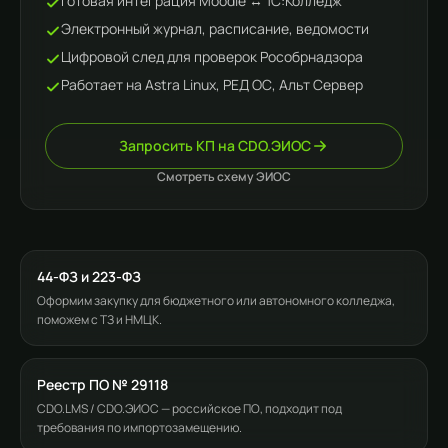
Готовая интеграция Moodle ↔ 1С:Колледж
Электронный журнал, расписание, ведомости
Цифровой след для проверок Рособрнадзора
Работает на Astra Linux, РЕД ОС, Альт Сервер
Запросить КП на CDO.ЭИОС
Смотреть схему ЭИОС
44-ФЗ и 223-ФЗ
Оформим закупку для бюджетного или автономного колледжа,
поможем с ТЗ и НМЦК.
Реестр ПО № 29118
CDO.LMS / CDO.ЭИОС — российское ПО, подходит под
требования по импортозамещению.