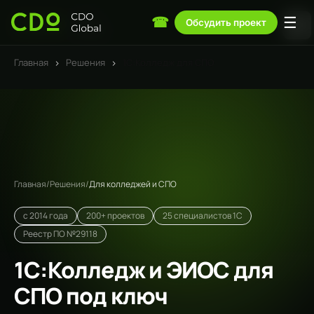
☰
☎
Обсудить проект
Главная
›
Решения
›
1С:Колледж для СПО
Главная
/
Решения
/
Для колледжей и СПО
с 2014 года
200+ проектов
25 специалистов 1С
Реестр ПО №29118
1С:Колледж и ЭИОС для
СПО под ключ