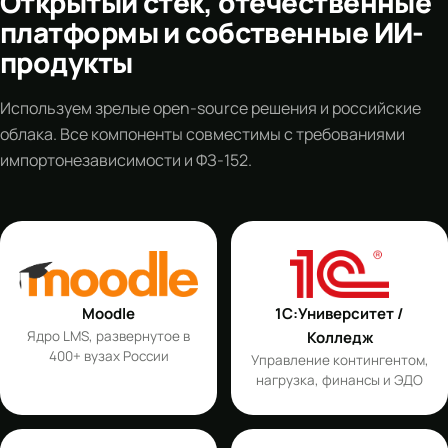
Открытый стек, отечественные
платформы и собственные ИИ-
продукты
Используем зрелые open-source решения и российские
облака. Все компоненты совместимы с требованиями
импортонезависимости и ФЗ-152.
Moodle
1С:Университет /
Ядро LMS, развернутое в
Колледж
400+ вузах России
Управление контингентом,
нагрузка, финансы и ЭДО