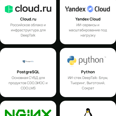
Cloud.ru
Yandex Cloud
Российское облако и
ИИ-сервисы и
инфраструктура для
масштабирование под
DeepTalk
нагрузку
PostgreSQL
Python
Основная СУБД для
ИИ-стек DeepTalk: Блум,
продуктов CDO.ЭИОС и
Тьюринг, Выготский,
CDO.LMS
Сократ