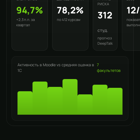
РИСКА
94,7%
78,2%
12
312
+2,3 п.п. за
по 412 курсам
показа
квартал
выполн
студ.
прогноз
DeepTalk
Активность в Moodle vs средняя оценка в
7
1С
факультетов