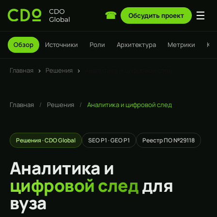
☰
☎
Обсудить проект
Обзор
Источники
Роли
Архитектура
Метрики
Ке
Главная
›
Решения
›
Аналитика и цифровой след
Главная
/
Решения
/
Аналитика и цифровой след
Решения · CDO Global
SEO P1 · GEO P1
Реестр ПО №29118
Аналитика и
цифровой след
для
вуза