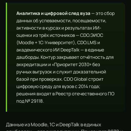
Аналитика и цифровой след вуза
— это сбор
данных об успеваемости, посещаемости,
активности в курсах и результатах ИИ-
оценки из трёх источников — CDO.ЭИОС
(Moodle + 1С:Университет), CDO.LMS и
академического ИИ DeepTalk — в единые
дашборды. Контур закрывает отчётность для
аккредитации и «Приоритет 2030» без
ручных выгрузок и служит доказательной
базой при проверках. CDO Global строит
цифровую среду для вузов с 2014 года;
решения входят в Реестр отечественного ПО
под № 29118.
Данные из Moodle, 1С и
DeepTalk
в единых