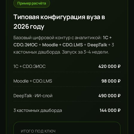
Пример расчёта
Типовая конфигурация вуза в
2026 году
Базовый цифровой контур с аналитикой:
1С +
CDO.ЭИОС
+
Moodle + CDO.LMS
+
DeepTalk
+ 3
кастомных дашборда. Запуск за 3–4 недели.
1С + CDO.ЭИОС
420 000 ₽
Moodle + CDO.LMS
98 000 ₽
DeepTalk · ИИ-слой
490 000 ₽
3 кастомных дашборда
144 000 ₽
ИТОГО ПОД КЛЮЧ