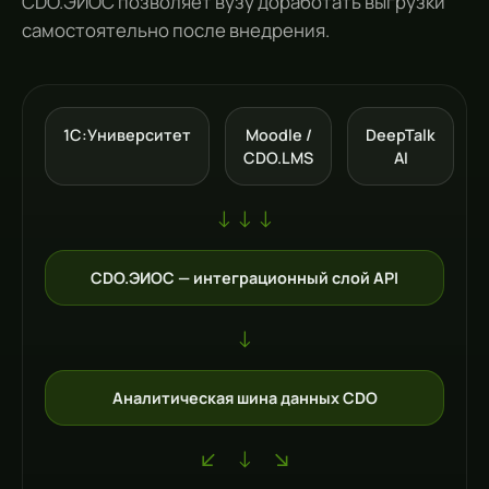
CDO.ЭИОС позволяет вузу доработать выгрузки
самостоятельно после внедрения.
1С:Университет
Moodle /
DeepTalk
CDO.LMS
AI
↓ ↓ ↓
CDO.ЭИОС — интеграционный слой API
↓
Аналитическая шина данных CDO
↙ ↓ ↘