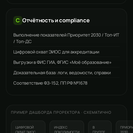
C
Отчётность и compliance
Выполнение показателей Приоритет 2030 / Топ-ИТ
/ Топ-ДС
Цифровой охват ЭИОС для аккредитации
Выгрузки в ФИС ГИА, ФГИС «Моё образование»
Доказательная база: логи, ведомости, справки
Соответствие ФЗ-152, ПП РФ №1678
ПРИМЕР ДАШБОРДА ПРОРЕКТОРА · СХЕМАТИЧНО
ЦИФРОВОЙ
ИНДЕКС
В
ПРИОР
ОХВАТ ЭИОС
ДОХОДИМОСТИ
ГРУППЕ
2030