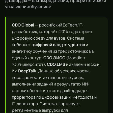
дашбордах — для аккредитации,
Приоритет 2030
и
управления обучением
CDO Global
— российский EdTech/IT-
разработчик, который с 2014 года строит
цифровую среду для вузов. Система
собирает
цифровой след студентов
и
аналитику обучения из трёх источников в
единый контур:
CDO.ЭИОС
(Moodle +
1С:Университет),
CDO.LMS
и академический
ИИ
DeepTalk
. Данные об успеваемости,
посещаемости, активности в курсах,
выполнении заданий и результатах ИИ-
оценки объединяются в дашборды для
проректора по цифровизации, методиста и
IT-директора. Система формирует
регламентные выгрузки для