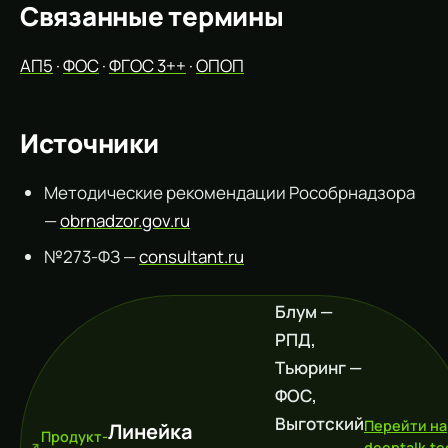
Связанные термины
АП5
·
ФОС
·
ФГОС 3++
·
ОПОП
Источники
Методические рекомендации Рособрнадзора
—
obrnadzor.gov.ru
№273-ФЗ —
consultant.ru
Блум —
РПД,
Тьюринг —
ФОС,
Выготский
Перейти на
Линейка
Продукт-
deeptalk.te