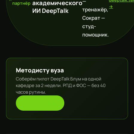
—
академического
партнёр
→
тренажёр,
ИИ DeepTalk
Сократ —
студ-
помощник.
Методисту вуза
Соберём пилот DeepTalk Блум на одной
кафедре за 2 недели. РПД и ФОС — без 40
часов рутины.
Получить демо