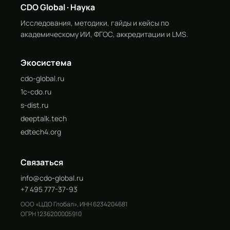
CDO Global · Наука
Исследования, методики, гайды и кейсы по
академическому ИИ, ФГОС, аккредитации и LMS.
Экосистема
cdo-global.ru
1c-cdo.ru
s-dist.ru
deeptalk.tech
edtech4.org
Связаться
info@cdo-global.ru
+7 495 777-37-93
ООО «ЦДО Глобал», ИНН 6234204681
ОГРН 1236200005910