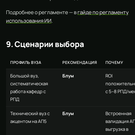
Подробнее о регламенте — в
гайде по регламенту
использования ИИ
.
9. Сценарии выбора
ПРОФИЛЬ ВУЗА
РЕКОМЕНДАЦИЯ
ПОЧЕМУ
Большой вуз,
Блум
ROI
систематическая
положитель
работа кафедр с
с 5–8 РПД/ме
РПД
Технический вуз с
Блум
Встроенная
акцентом на АП5
валидация АП
выгрузка в