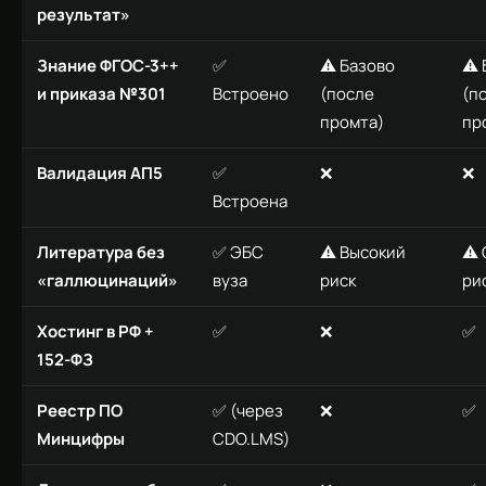
результат»
Знание ФГОС-3++
✅
⚠️ Базово
⚠️
и приказа №301
Встроено
(после
(п
промта)
пр
Валидация АП5
✅
❌
❌
Встроена
Литература без
✅ ЭБС
⚠️ Высокий
⚠️
«галлюцинаций»
вуза
риск
ри
Хостинг в РФ +
✅
❌
✅
152-ФЗ
Реестр ПО
✅ (через
❌
✅
Минцифры
CDO.LMS)