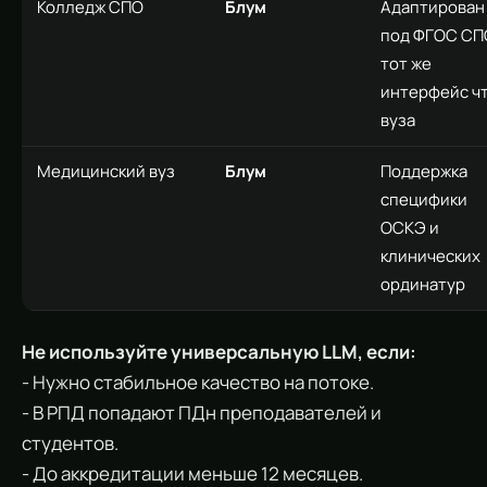
Колледж СПО
Блум
Адаптирован
под ФГОС СП
тот же
интерфейс чт
вуза
Медицинский вуз
Блум
Поддержка
специфики
ОСКЭ и
клинических
ординатур
Не используйте универсальную LLM, если:
- Нужно стабильное качество на потоке.
- В РПД попадают ПДн преподавателей и
студентов.
- До аккредитации меньше 12 месяцев.