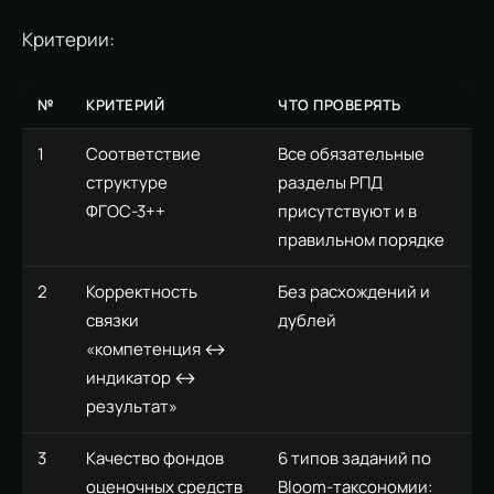
Критерии:
№
КРИТЕРИЙ
ЧТО ПРОВЕРЯТЬ
1
Соответствие
Все обязательные
структуре
разделы РПД
ФГОС-3++
присутствуют и в
правильном порядке
2
Корректность
Без расхождений и
связки
дублей
«компетенция ↔
индикатор ↔
результат»
3
Качество фондов
6 типов заданий по
оценочных средств
Bloom-таксономии: