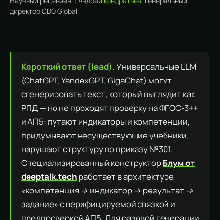
Научный рецензент:
Андрей Кондратьев
, Генеральный
директор CDO Global
Короткий ответ (lead).
Универсальные LLM
(ChatGPT, YandexGPT, GigaChat) могут
сгенерировать текст, который выглядит как
РПД — но не проходят проверку на ФГОС-3++
и АП5: путают индикаторы и компетенции,
придумывают несуществующие учебники,
нарушают структуру по приказу №301.
Специализированный конструктор
Блум от
deeptalk.tech
работает в архитектуре
«компетенция → индикатор → результат →
задание» с верифицируемой связкой и
предпроверкой АП5. Для разовой генерации