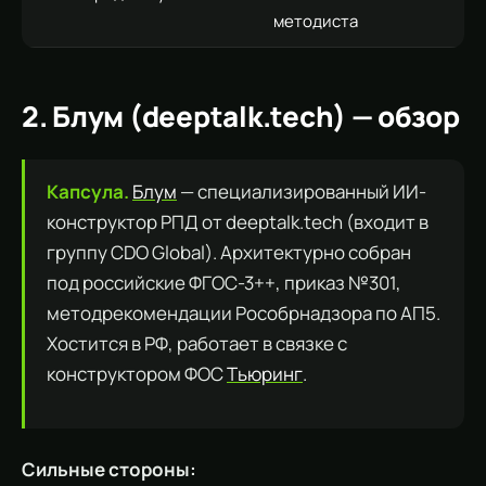
методиста
2. Блум (deeptalk.tech) — обзор
Капсула.
Блум
— специализированный ИИ-
конструктор РПД от deeptalk.tech (входит в
группу CDO Global). Архитектурно собран
под российские ФГОС-3++, приказ №301,
методрекомендации Рособрнадзора по АП5.
Хостится в РФ, работает в связке с
конструктором ФОС
Тьюринг
.
Сильные стороны: