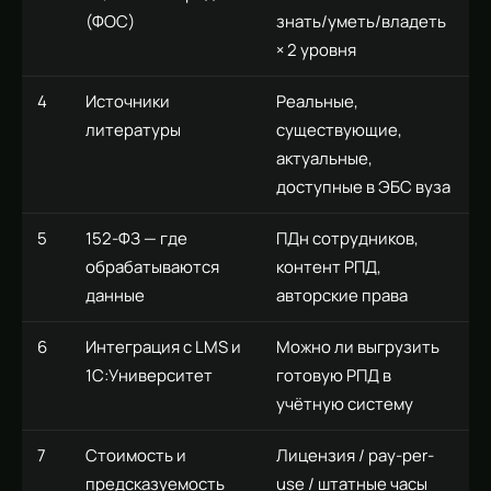
(ФОС)
знать/уметь/владеть
× 2 уровня
4
Источники
Реальные,
литературы
существующие,
актуальные,
доступные в ЭБС вуза
5
152-ФЗ — где
ПДн сотрудников,
обрабатываются
контент РПД,
данные
авторские права
6
Интеграция с LMS и
Можно ли выгрузить
1С:Университет
готовую РПД в
учётную систему
7
Стоимость и
Лицензия / pay-per-
предсказуемость
use / штатные часы