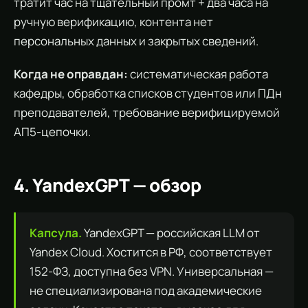
тратит час на тщательный промт + два часа на
ручную верификацию, контента нет
персональных данных и закрытых сведений.
Когда не оправдан:
систематическая работа
кафедры, обработка списков студентов или ПДн
преподавателей, требование верифицируемой
АП5-цепочки.
4. YandexGPT — обзор
Капсула.
YandexGPT — российская LLM от
Yandex Cloud. Хостится в РФ, соответствует
152-ФЗ, доступна без VPN. Универсальная —
не специализирована под академические