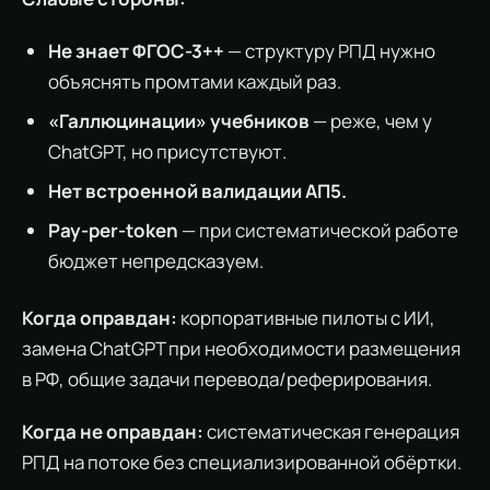
Не знает ФГОС-3++
— структуру РПД нужно
объяснять промтами каждый раз.
«Галлюцинации» учебников
— реже, чем у
ChatGPT, но присутствуют.
Нет встроенной валидации АП5.
Pay-per-token
— при систематической работе
бюджет непредсказуем.
Когда оправдан:
корпоративные пилоты с ИИ,
замена ChatGPT при необходимости размещения
в РФ, общие задачи перевода/реферирования.
Когда не оправдан:
систематическая генерация
РПД на потоке без специализированной обёртки.