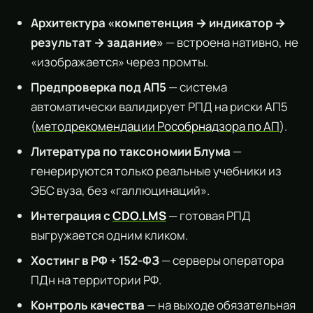
Архитектура «компетенция → индикатор →
результат → задание»
— встроена нативно, не
«изображается» через промты.
Предпроверка под АП5
— система
автоматически валидирует РПД на риски АП5
(
методрекомендации Рособрнадзора по АП
).
Литература по таксономии Блума
—
генерируются только реальные учебники из
ЭБС вуза, без «галлюцинаций».
Интеграция с
CDO.LMS
— готовая РПД
выгружается одним кликом.
Хостинг в РФ + 152-ФЗ
— серверы оператора
ПДн на территории РФ.
Контроль качества
— на выходе обязательная