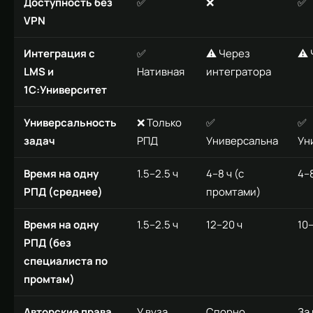
Доступность без
✅
❌
✅
VPN
Интеграция с
✅
⚠️ Через
⚠️
LMS и
Нативная
интегратора
1С:Университет
Универсальность
❌ Только
✅
✅
задач
РПД
Универсальна
Ун
Время на одну
1.5–2.5 ч
4–8 ч (с
4–
РПД (среднее)
промтами)
Время на одну
1.5–2.5 ч
12–20 ч
10–
РПД (без
специалиста по
промтам)
Авторские права
У вуза
Спорно
За