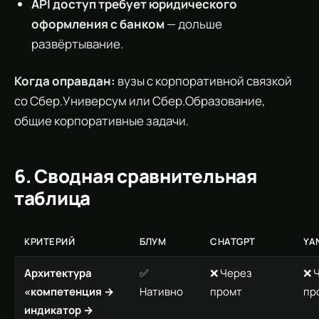
API доступ требует юридического
оформления с банком
— дольше
развёртывание.
Когда оправдан:
вузы с корпоративной связкой
со Сбер.Универсум или Сбер.Образование,
общие корпоративные задачи.
6. Сводная сравнительная
таблица
КРИТЕРИЙ
БЛУМ
CHATGPT
YA
Архитектура
✅
❌ Через
❌ 
«компетенция →
Нативно
промт
пр
индикатор →