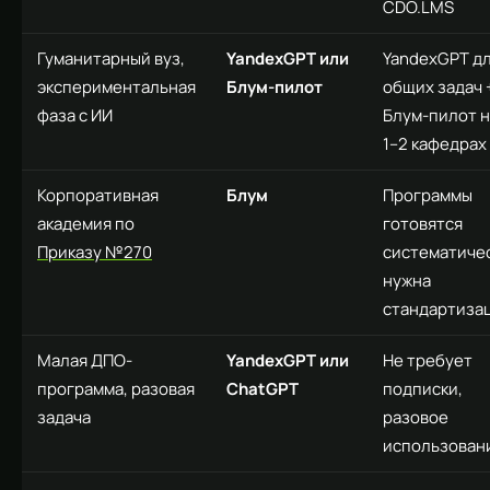
CDO.LMS
Гуманитарный вуз,
YandexGPT или
YandexGPT д
экспериментальная
Блум-пилот
общих задач 
фаза с ИИ
Блум-пилот н
1–2 кафедрах
Корпоративная
Блум
Программы
академия по
готовятся
Приказу №270
систематичес
нужна
стандартиза
Малая ДПО-
YandexGPT или
Не требует
программа, разовая
ChatGPT
подписки,
задача
разовое
использован