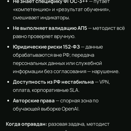
Не знает специфику ФГОС-3++
— путает
«компетенцию» и «результат обучения»,
смешивает индикаторы.
Не выполняет валидацию АП5
— методист всё
равно проверяет вручную.
Юридические риски 152-ФЗ
— данные
обрабатываются вне РФ; передача
персональных данных или служебной
информации без согласования — нарушение.
Доступность из РФ нестабильна
— VPN,
оплата, корпоративные SLA.
Авторские права
— спорная зона по
обучающей выборке OpenAI.
Когда оправдан:
разовая задача, методист