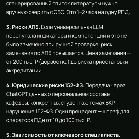
сгенерированный список литературы нужно
вручную сверить с ЭБС. Это 1–2 часа на одну РПД.
3. Риски АП5.
Если универсальная LLM
перепутала индикаторы и компетенции и это не
было замечено при ручной проверке, риск
замечания по АП5 повышается. Цена замечания —
от 200 тыс. ₽ (доработка) до риска приостановки
аккредитации.
4. Юридические риски 152-ФЗ.
Передача через
ChatGPT данных о персональном составе
кафедры, конкретных студентах, темах ВКР —
нарушение 152-ФЗ. Один прецедент — штраф для
оператора ПДн от 10 до 100 тыс. ₽.
5. Зависимость от ключевого специалиста.