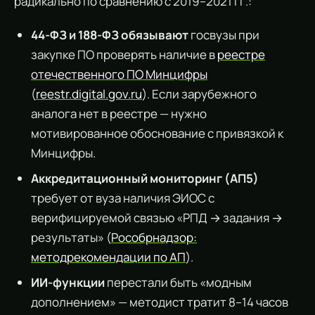
радикально по сравнению с 2019–2021 гг.:
44-ФЗ и 188-ФЗ обязывают
госвузы при
закупке ПО проверять наличие в
реестре
отечественного ПО Минцифры
(
reestr.digital.gov.ru
). Если зарубежного
аналога нет в реестре — нужно
мотивированное обоснование с привязкой к
Минцифры.
Аккредитационный мониторинг (АП5)
требует от вуза наличия ЭИОС с
верифицируемой связью «РПД → задания →
результаты» (
Рособрнадзор:
методрекомендации по АП
).
ИИ-функции
перестали быть «модным
дополнением» — методист тратит 8–14 часов