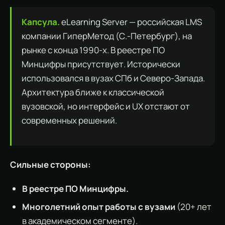
Капсула.
eLearning Server — российская LMS
компании ГиперМетод (С.-Петербург), на
рынке с конца 1990-х. В реестре ПО
Минцифры присутствует. Исторически
использовался в вузах СПб и Северо-Запада.
Архитектура ближе к классической
вузовской, но интерфейс и UX отстают от
современных решений.
Сильные стороны:
В реестре ПО Минцифры.
Многолетний опыт работы с вузами
(20+ лет
в академическом сегменте).