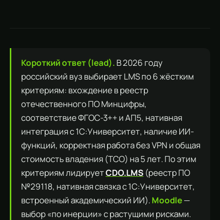
Короткий ответ (lead).
В 2026 году
российский вуз выбирает LMS по 6 жёстким
критериям: вхождение в реестр
отечественного ПО Минцифры,
соответствие ФГОС-3++ и АП5, нативная
интеграция с 1С:Университет, наличие ИИ-
функций, корректная работа без VPN и общая
стоимость владения (TCO) на 5 лет. По этим
критериям лидирует
CDO.LMS
(реестр ПО
№29118, нативная связка с 1С:Университет,
встроенный академический ИИ).
Moodle
—
выбор «по инерции» с растущими рисками.