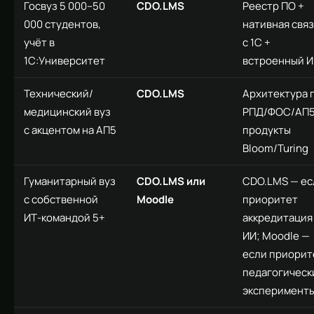
Госвуз 5 000–50
CDO.LMS
Реестр ПО +
000 студентов,
нативная связ
учёт в
с 1С +
1С:Университет
встроенный 
Технический/
CDO.LMS
Архитектура 
медицинский вуз
РПД/ФОС/АП5
с акцентом на АП5
продукты
Bloom/Turing
Гуманитарный вуз
CDO.LMS или
CDO.LMS — ес
с собственной
Moodle
приоритет
ИТ-командой 5+
аккредитация
ИИ; Moodle —
если приорит
педагогическ
эксперимент