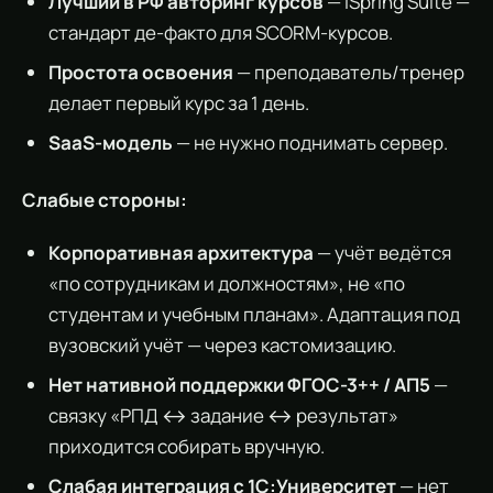
Лучший в РФ авторинг курсов
— iSpring Suite —
стандарт де-факто для SCORM-курсов.
Простота освоения
— преподаватель/тренер
делает первый курс за 1 день.
SaaS-модель
— не нужно поднимать сервер.
Слабые стороны:
Корпоративная архитектура
— учёт ведётся
«по сотрудникам и должностям», не «по
студентам и учебным планам». Адаптация под
вузовский учёт — через кастомизацию.
Нет нативной поддержки ФГОС-3++ / АП5
—
связку «РПД ↔ задание ↔ результат»
приходится собирать вручную.
Слабая интеграция с 1С:Университет
— нет