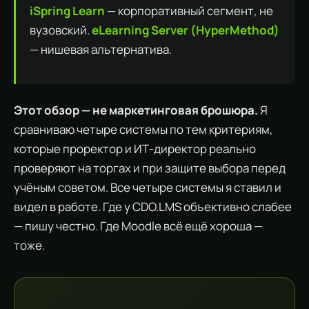
iSpring Learn
— корпоративный сегмент, не
вузовский.
eLearning Server (HyperMethod)
— нишевая альтернатива.
Этот обзор — не маркетинговая брошюра.
Я
сравниваю четыре системы по тем критериям,
которые проректор и ИТ-директор реально
проверяют на торгах и при защите выбора перед
учёным советом. Все четыре системы я ставил и
видел в работе. Где у CDO.LMS объективно слабее
— пишу честно. Где Moodle всё ещё хороша —
тоже.