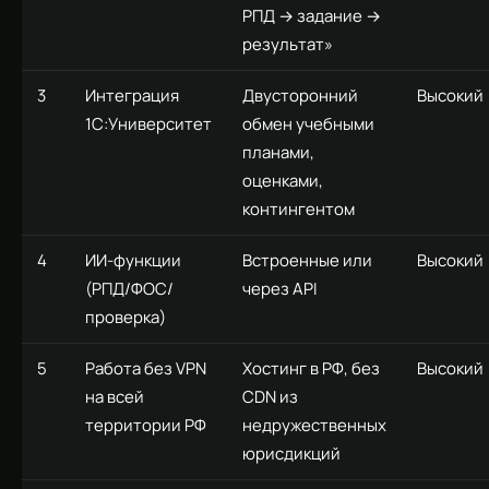
РПД → задание →
результат»
3
Интеграция
Двусторонний
Высокий
1С:Университет
обмен учебными
планами,
оценками,
контингентом
4
ИИ-функции
Встроенные или
Высокий
(РПД/ФОС/
через API
проверка)
5
Работа без VPN
Хостинг в РФ, без
Высокий
на всей
CDN из
территории РФ
недружественных
юрисдикций