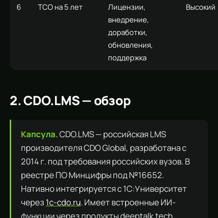
6
TCO на 5 лет
Лицензии,
Высокий
внедрение,
доработки,
обновления,
поддержка
2. CDO.LMS — обзор
Капсула.
CDO.LMS — российская LMS
производителя CDO Global, разработана с
2014 г. под требования российских вузов. В
реестре ПО Минцифры под №16652.
Нативно интегрируется с 1С:Университет
через
1c-cdo.ru
. Имеет встроенные ИИ-
функции через продукты deeptalk.tech