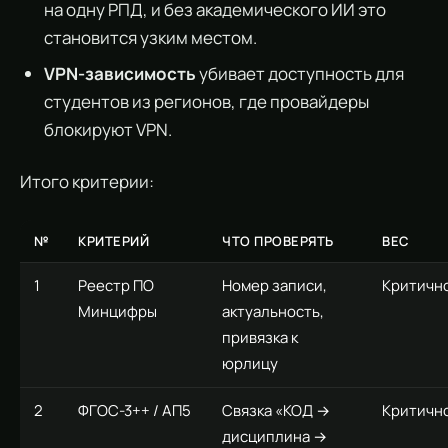
на одну РПД, и без академического ИИ это
становится узким местом.
VPN-зависимость
убивает доступность для
студентов из регионов, где провайдеры
блокируют VPN.
Итого критерии:
№
КРИТЕРИЙ
ЧТО ПРОВЕРЯТЬ
ВЕС
1
Реестр ПО
Номер записи,
Критичн
Минцифры
актуальность,
привязка к
юрлицу
2
ФГОС-3++ / АП5
Связка «КОД →
Критичн
дисциплина →