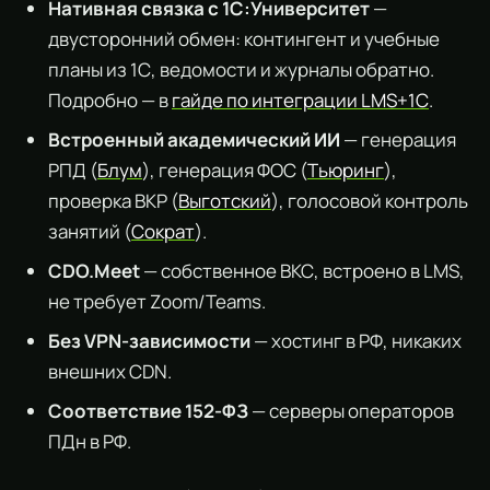
Нативная связка с 1С:Университет
—
двусторонний обмен: контингент и учебные
планы из 1С, ведомости и журналы обратно.
Подробно — в
гайде по интеграции LMS+1С
.
Встроенный академический ИИ
— генерация
РПД (
Блум
), генерация ФОС (
Тьюринг
),
проверка ВКР (
Выготский
), голосовой контроль
занятий (
Сократ
).
CDO.Meet
— собственное ВКС, встроено в LMS,
не требует Zoom/Teams.
Без VPN-зависимости
— хостинг в РФ, никаких
внешних CDN.
Соответствие 152-ФЗ
— серверы операторов
ПДн в РФ.