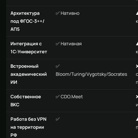
Архитектура
✅ Нативно
под ФГОС-3++/
АП5
Интеграция с
✅ Нативная
1С:Университет
Встроенный
✅
академический
Bloom/Turing/Vygotsky/Socrates
ИИ
Собственное
✅ CDO.Meet
ВКС
Работа без VPN
✅
на территории
РФ