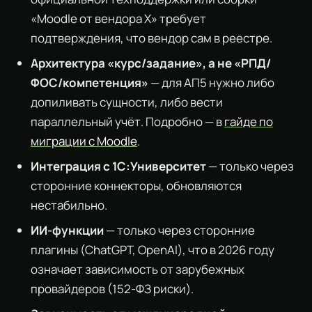
«Moodle от вендора X» требует
подтверждения, что вендор сам в реестре.
Архитектура «курс/задание», а не «РПД/
ФОС/компетенция»
— для АП5 нужно либо
допиливать сущности, либо вести
параллельный учёт. Подробно — в
гайде по
миграции с Moodle
.
Интеграция с 1С:Университет
— только через
сторонние коннекторы, обновляются
нестабильно.
ИИ-функции
— только через сторонние
плагины (ChatGPT, OpenAI), что в 2026 году
означает зависимость от зарубежных
провайдеров (152-ФЗ риски).