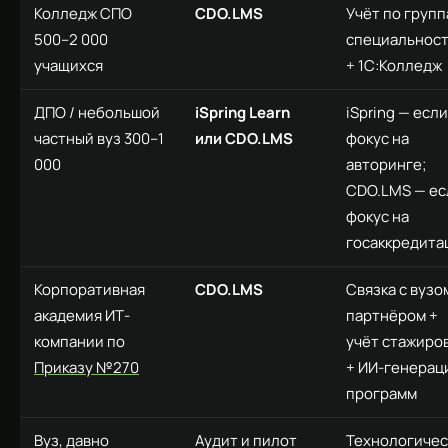
Колледж СПО
CDO.LMS
Учёт по групп
500–2 000
специальнос
учащихся
+ 1С:Колледж
ДПО / небольшой
iSpring Learn
iSpring — если
частный вуз 300–1
или CDO.LMS
фокус на
000
авторинге;
CDO.LMS — ес
фокус на
госаккредита
Корпоративная
CDO.LMS
Связка с вузо
академия ИТ-
партнёром +
компании по
учёт стажиро
Приказу №270
+ ИИ-генерац
программ
Вуз, давно
Аудит и пилот
Технологичес