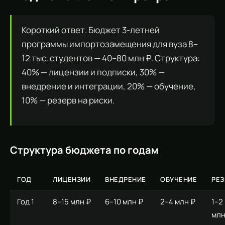
Короткий ответ. Бюджет 3-летней
программы импортозамещения для вуза 8–
12 тыс. студентов — 40–80 млн ₽. Структура:
40% — лицензии и подписки, 30% —
внедрение и интеграции, 20% — обучение,
10% — резерв на риски.
Структура бюджета по годам
ГОД
ЛИЦЕНЗИИ
ВНЕДРЕНИЕ
ОБУЧЕНИЕ
РЕЗ
Год 1
8–15 млн ₽
6–10 млн ₽
2–4 млн ₽
1–2
млн