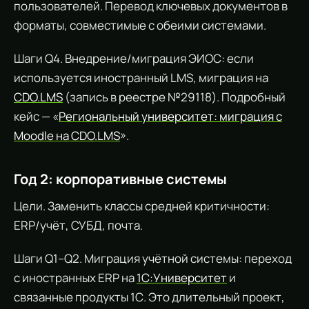
пользователей. Перевод ключевых документов в
форматы, совместимые с обеими системами.
Шаги Q4. Внедрение/миграция ЭИОС: если
используется иностранный LMS, миграция на
CDO.LMS
(запись в реестре №29118). Подробный
кейс — «
Региональный университет: миграция с
Moodle на CDO.LMS
».
Год 2: корпоративные системы
Цели. Заменить классы средней критичности:
ERP/учёт, СУБД, почта.
Шаги Q1–Q2. Миграция учётной системы: переход
с иностранных ERP на
1С:Университет
и
связанные продукты 1С. Это длительный проект,