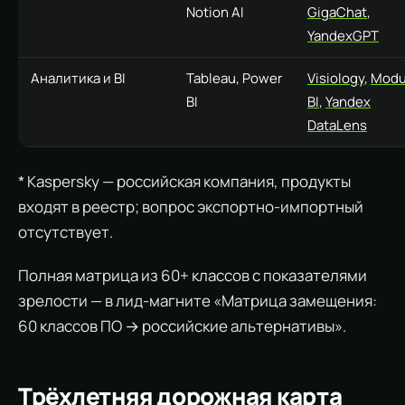
Notion AI
GigaChat
,
YandexGPT
Аналитика и BI
Tableau, Power
Visiology
,
Mod
BI
BI
,
Yandex
DataLens
* Kaspersky — российская компания, продукты
входят в реестр; вопрос экспортно-импортный
отсутствует.
Полная матрица из 60+ классов с показателями
зрелости — в лид-магните «Матрица замещения:
60 классов ПО → российские альтернативы».
Трёхлетняя дорожная карта