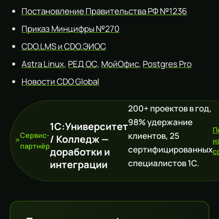
Постановление Правительства РФ №1236
Приказ Минцифры №270
CDO.LMS и CDO.ЭИОС
Astra Linux
,
РЕД ОС
,
МойОфис
,
Postgres Pro
Новости CDO Global
200+ проектов в год,
98% удержание
1С:Университет
П
клиентов, 25
Сервис-
/ Колледж —
н
партнёр
сертифицированных
доработки и
c
специалистов 1С.
интеграции