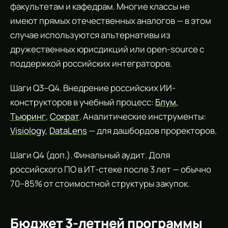
факультетам и кафедрам. Многие классы не
имеют прямых отечественных аналогов — в этом
случае используются альтернативы из
дружественных юрисдикций или open-source с
поддержкой российских интеграторов.
Шаги Q3–Q4. Внедрение российских ИИ-
конструкторов в учебный процесс:
Блум
,
Тьюринг
,
Сократ
. Аналитические инструменты:
Visiology
,
DataLens
— для дашбордов проректоров.
Шаги Q4 (доп.). Финальный аудит. Доля
российского ПО в ИТ-стеке после 3 лет — обычно
70–85% от стоимостной структуры закупок.
Бюджет 3-летней программы