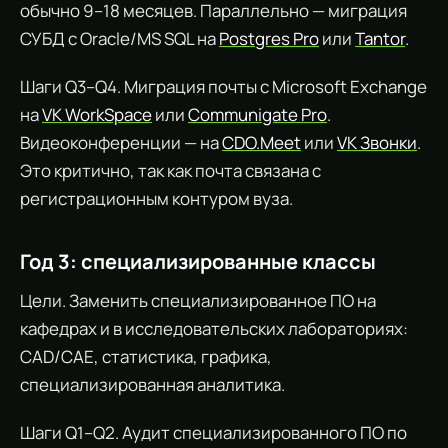
обычно 9–18 месяцев. Параллельно — миграция
СУБД с Oracle/MS SQL на
Postgres Pro
или
Tantor
.
Шаги Q3–Q4. Миграция почты с Microsoft Exchange
на
VK WorkSpace
или
Communigate Pro
.
Видеоконференции — на
CDO.Meet
или
VK Звонки
.
Это критично, так как почта связана с
регистрационным контуром вуза.
Год 3: специализированные классы
Цели. Заменить специализированное ПО на
кафедрах и в исследовательских лабораториях:
CAD/CAE, статистика, графика,
специализированная аналитика.
Шаги Q1–Q2. Аудит специализированного ПО по