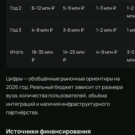
Год 2
6–12 млн ₽
5–9 млн ₽
1–3 млн ₽
1–2
млн
Год 3
4–8 млн ₽
3–6 млн ₽
1–2 млн ₽
1 м
Итого
18–35 млн
14–25 млн
4–9 млн ₽
3–5
₽
₽
млн
Цифры — обобщённые рыночные ориентиры на
2026 год. Реальный бюджет зависит от размера
вуза, количества пользователей, объёма
интеграций и наличия инфраструктурного
партнёрства.
Источники финансирования