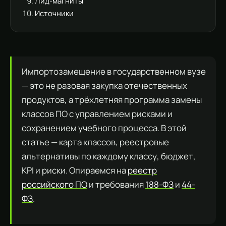
Лид-магниты
Источники
Импортозамещение в государственном вузе
— это не разовая закупка отечественных
продуктов, а трёхлетняя программа замены
классов ПО с управлением рисками и
сохранением учебного процесса. В этой
статье — карта классов, реестровые
альтернативы по каждому классу, бюджет,
KPI и риски. Опираемся на
реестр
российского ПО
и требования
188-ФЗ
и
44-
ФЗ
.