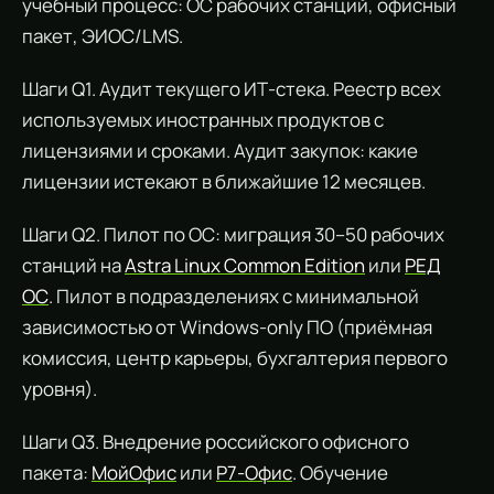
учебный процесс: ОС рабочих станций, офисный
пакет, ЭИОС/LMS.
Шаги Q1. Аудит текущего ИТ-стека. Реестр всех
используемых иностранных продуктов с
лицензиями и сроками. Аудит закупок: какие
лицензии истекают в ближайшие 12 месяцев.
Шаги Q2. Пилот по ОС: миграция 30–50 рабочих
станций на
Astra Linux Common Edition
или
РЕД
ОС
. Пилот в подразделениях с минимальной
зависимостью от Windows-only ПО (приёмная
комиссия, центр карьеры, бухгалтерия первого
уровня).
Шаги Q3. Внедрение российского офисного
пакета:
МойОфис
или
Р7-Офис
. Обучение