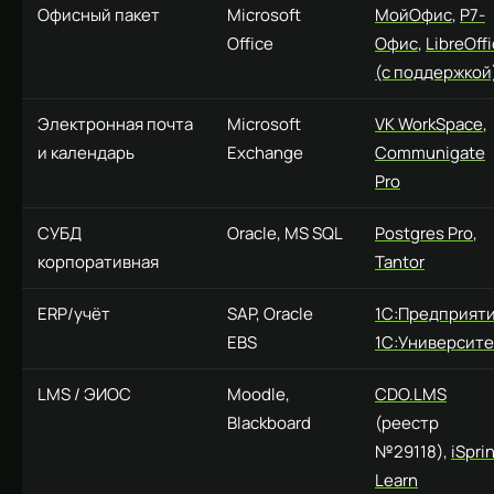
Офисный пакет
Microsoft
МойОфис
,
Р7-
Office
Офис
,
LibreOff
(с поддержкой
Электронная почта
Microsoft
VK WorkSpace
,
и календарь
Exchange
Communigate
Pro
СУБД
Oracle, MS SQL
Postgres Pro
,
корпоративная
Tantor
ERP/учёт
SAP, Oracle
1С:Предприят
EBS
1С:Университе
LMS / ЭИОС
Moodle,
CDO.LMS
Blackboard
(реестр
№29118),
iSpri
Learn