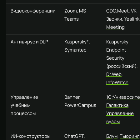
Видеоконференции
Zoom, MS
CDO.Meet
,
VK
Teams
Звонки
,
Yealink
Meeting
Антивирус и DLP
Kaspersky*,
Kaspersky
Symantec
Endpoint
Security
(российский),
Dr.Web
,
InfoWatch
Управление
Banner,
1С:Университе
учебным
PowerCampus
Галактика
процессом
Управление
вузом
ИИ-конструкторы
ChatGPT,
Блум
,
Тьюринг