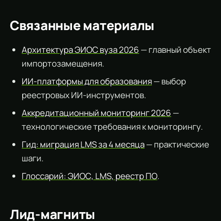
Связанные материалы
Архитектура ЭИОС вуза 2026
— главный объект
импортозамещения.
ИИ-платформы для образования
— выбор
реестровых ИИ-инструментов.
Аккредитационный мониторинг 2026
—
технологические требования к мониторингу.
Гид: миграция LMS за 4 месяца
— практические
шаги.
Глоссарий: ЭИОС, LMS, реестр ПО
.
Лид-магниты