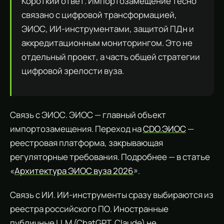
Короткий ответ. Импортозамещение тесно
связано с цифровой трансформацией,
ЭИОС, ИИ-инструментами, защитой ПДн и
аккредитационным мониторингом. Это не
отдельный проект, а часть общей стратегии
цифровой зрелости вуза.
Связь с ЭИОС. ЭИОС — главный объект
импортозамещения. Переход на
CDO.ЭИОС
—
реестровая платформа, закрывающая
регуляторные требования. Подробнее — в статье
«
Архитектура ЭИОС вуза 2026
».
Связь с ИИ. ИИ-инструменты сразу выбираются из
реестра российского ПО. Иностранные
публичные LLM (ChatGPT, Claude) не