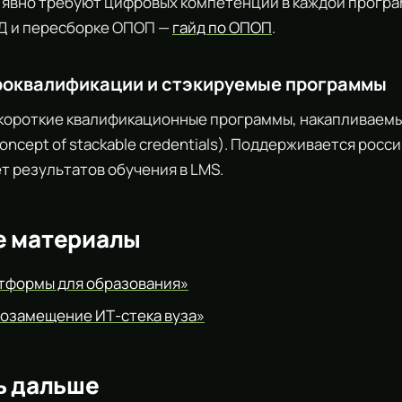
явно требуют цифровых компетенций в каждой програ
ПД и пересборке ОПОП —
гайд по ОПОП
.
кроквалификации и стэкируемые программы
 короткие квалификационные программы, накапливаемы
oncept of stackable credentials). Поддерживается рос
ёт результатов обучения в LMS.
е материалы
латформы для образования»
ртозамещение ИТ-стека вуза»
ь дальше