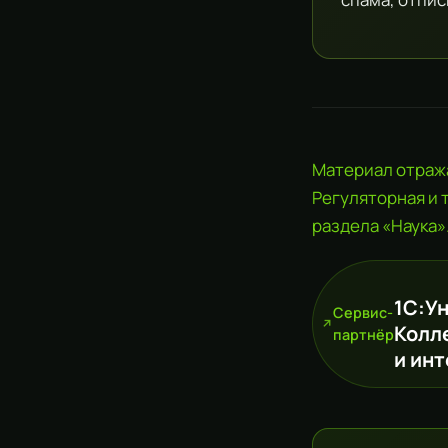
Материал отража
Регуляторная и 
раздела «Наука»
1С:У
Сервис-
Колл
партнёр
и ин