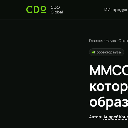
ИИ-продук
Главная
·
Наука
·
Стат
Проректор вуза
ММСО 
котор
образ
Автор:
Андрей Кон