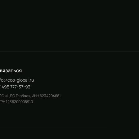
вязаться
nfo@cdo-global.ru
7 495 777-37-93
О «ЦДО Глобал», ИНН 6234204681
РН 1236200005910