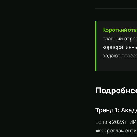
Короткий отве
главный отра
корпоративны
задают повест
Подробне
Тренд 1: Ака
Если в 2023 г. И
«как регламенти