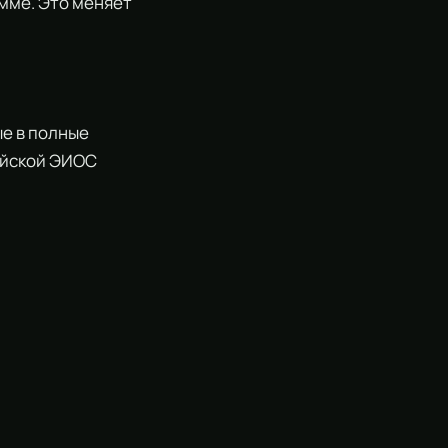
мме. Это меняет
е в полные
сийской ЭИОС