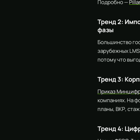
Подробно —
Pill
Тренд 2: Имп
фазы
Большинство гос
зарубежных LMS 
потому что выго
Тренд 3: Кор
Приказ Минциф
компаниях. На ф
планы, ВКР, ста
Тренд 4: Циф