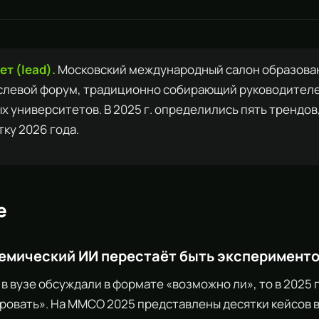
т (lead).
Московский международный салон образова
слевой форум, традиционно собирающий руководителей
х университетов. В 2025 г. определились пять трендов
ку 2026 года.
е
демический ИИ перестаёт быть эксперимент
И в вузе обсуждали в формате «возможно ли», то в 2025 
ровать». На ММСО 2025 представлены десятки кейсов 