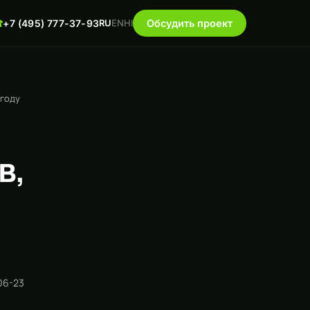
☎
+7 (495) 777-37-93
RU
EN
HI
Обсудить проект
 году
в,
06-23