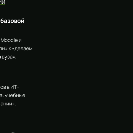
ИИ
.
 базовой
 Moodle и
ли» к «делаем
 вуза»
.
и
ов в ИТ-
а: учебные
пании»
.