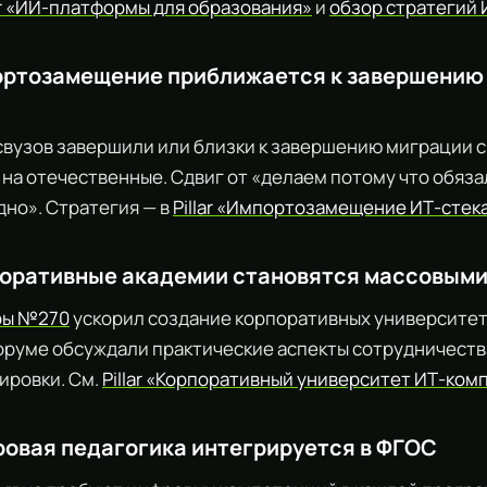
ar «ИИ-платформы для образования»
и
обзор стратегий 
ортозамещение приближается к завершению
вузов завершили или близки к завершению миграции с
на отечественные. Сдвиг от «делаем потому что обяза
дно». Стратегия — в
Pillar «Импортозамещение ИТ-стека
поративные академии становятся массовым
ры №270
ускорил создание корпоративных университет
оруме обсуждали практические аспекты сотрудничеств
жировки. См.
Pillar «Корпоративный университет ИТ-ком
ровая педагогика интегрируется в ФГОС