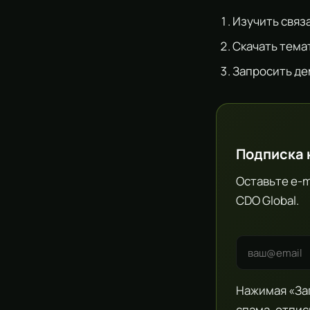
Изучить свя
Скачать тема
Запросить де
Подписка 
Оставьте e-m
CDO Global.
Нажимая «Зап
спама, отпис