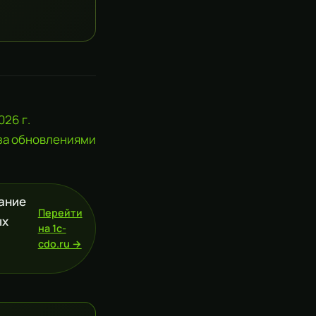
26 г.
 за обновлениями
жание
Перейти
ых
на 1c-
cdo.ru →