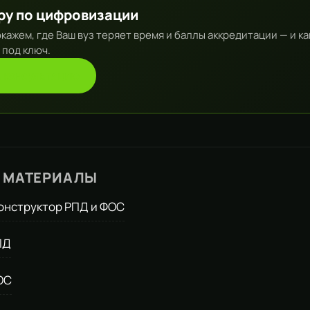
ру по цифровизации
окажем, где Ваш вуз теряет время и баллы аккредитации — и ка
 под ключ.
ь консультацию
 МАТЕРИАЛЫ
онструктор РПД и ФОС
ПД
ОС