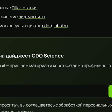
занные
Pillar-статьи
.
тические
лид-магниты
.
мо/консультацию на
cdo-global.ru
.
на дайджест CDO Science
ail — пришлём материал и короткое демо профильного
росить», вы соглашаетесь с обработкой персональных
ка одним кликом.