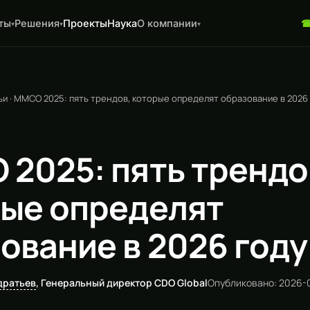
ты
Решения
Проекты
Наука
О компании
▾
▾
▾
ьи
·
ММСО 2025: пять трендов, которые определят образование в 2026
2025: пять трендо
ые определят
ование в 2026 году
дратьев
, Генеральный директор CDO Global
Опубликовано: 2026-