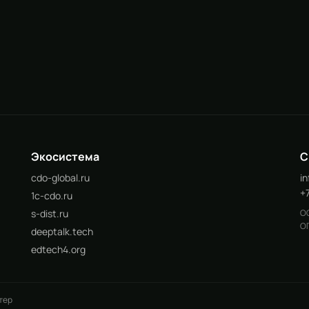
Экосистема
С
cdo-global.ru
i
+
1c-cdo.ru
s-dist.ru
ОО
ОГ
deeptalk.tech
edtech4.org
тер