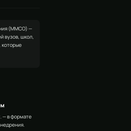
ния (ММСО) —
 вузов, школ,
, которые
ом
г. — в формате
внедрения.