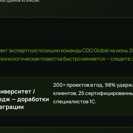
ет экспертную позицию команды CDO Global на июнь 20
технологическая повестка быстро меняется — следите
.
200+ проектов в год, 98% удер
ниверситет /
клиентов, 25 сертифицированн
едж — доработки
специалистов 1С.
теграции