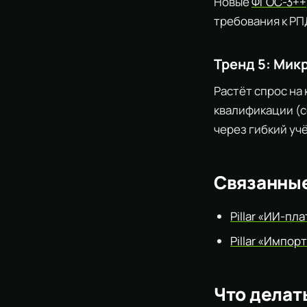
Новые
ФГОС-3++
требования к Р
Тренд 5: Ми
Растёт спрос на
квалификации (c
через гибкий уч
Связанны
Pillar «ИИ-п
Pillar «Импо
Что делат