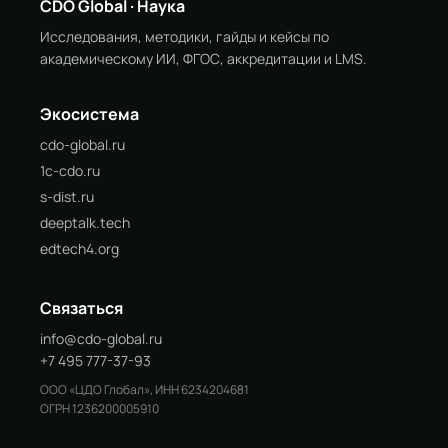
CDO Global · Наука
Исследования, методики, гайды и кейсы по
академическому ИИ, ФГОС, аккредитации и LMS.
Экосистема
cdo-global.ru
1c-cdo.ru
s-dist.ru
deeptalk.tech
edtech4.org
Связаться
info@cdo-global.ru
+7 495 777-37-93
ООО «ЦДО Глобал», ИНН 6234204681
ОГРН 1236200005910