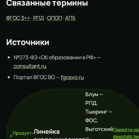
Связанные термины
ФГОС 3++
·
РПД
·
ОПОП
·
АП5
Источники
№273-ФЗ «Об образовании в РФ» —
consultant.ru
Портал ФГОС ВО —
fgosvo.ru
Блум —
РПД,
Тьюринг —
ФОС,
Выготский
Перейти на
Линейка
Продукт-
deeptalk.te
—