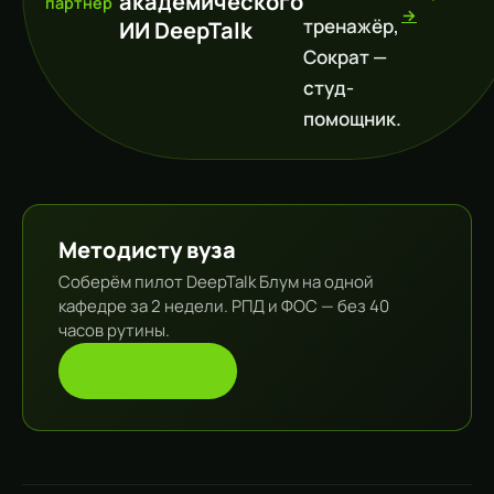
академического
партнёр
→
тренажёр,
ИИ DeepTalk
Сократ —
студ-
помощник.
Методисту вуза
Соберём пилот DeepTalk Блум на одной
кафедре за 2 недели. РПД и ФОС — без 40
часов рутины.
Получить демо