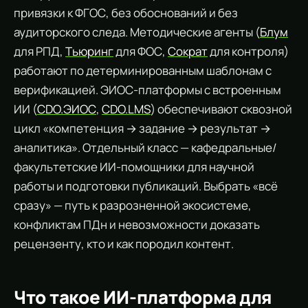
привязки к ФГОС, без обоснований и без
аудиторского следа. Методические агенты (
Блум
для РПД,
Тьюринг
для ФОС,
Сократ
для контроля)
работают по детерминированным шаблонам с
верификацией. ЭИОС-платформы с встроенным
ИИ (
CDO.ЭИОС
,
CDO.LMS
) обеспечивают сквозной
цикл «компетенция → задание → результат →
аналитика». Отдельный класс — кафедральные/
факультетские ИИ-помощники для научной
работы и подготовки публикаций. Выбрать «всё
сразу» — путь к разрозненной экосистеме,
конфликтам ПДн и невозможности доказать
рецензенту, кто и как породил контент.
Что такое ИИ-платформа для