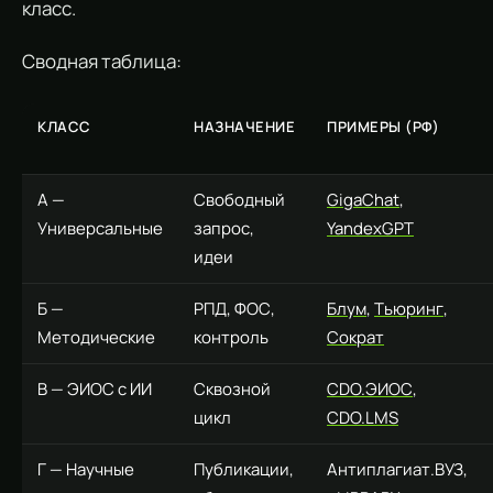
класс.
Сводная таблица:
КЛАСС
НАЗНАЧЕНИЕ
ПРИМЕРЫ (РФ)
А —
Свободный
GigaChat
,
Универсальные
запрос,
YandexGPT
идеи
Б —
РПД, ФОС,
Блум
,
Тьюринг
,
Методические
контроль
Сократ
В — ЭИОС с ИИ
Сквозной
CDO.ЭИОС
,
цикл
CDO.LMS
Г — Научные
Публикации,
Антиплагиат.ВУЗ,