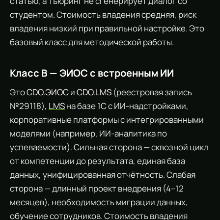
статью, а Тьюринг не сгенерирует диалог со
студентом. Стоимость владения средняя, риск
владения низкий при правильной настройке. Это
базовый класс для методической работы.
Класс В — ЭИОС с встроенным ИИ
Это
CDO.ЭИОС
и
CDO.LMS
(реестровая запись
№29118),
LMS
на базе 1С с ИИ-надстройками,
корпоративные платформы с интегрированными
моделями (например, ИИ-аналитика по
успеваемости). Сильная сторона — сквозной цикл
от компетенции до результата, единая база
данных, унифицированная отчётность. Слабая
сторона — длинный проект внедрения (4–12
месяцев), необходимость миграции данных,
обучение сотрудников. Стоимость владения