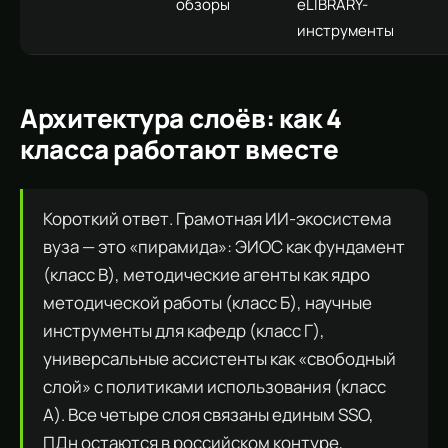
обзоры
eLIBRARY-
инструменты
Архитектура слоёв: как 4
класса работают вместе
Короткий ответ. Грамотная ИИ-экосистема
вуза — это «пирамида»: ЭИОС как фундамент
(класс В), методические агенты как ядро
методической работы (класс Б), научные
инструменты для кафедр (класс Г),
универсальные ассистенты как «свободный
слой» с политиками использования (класс
А). Все четыре слоя связаны единым SSO,
ПДн остаются в российском контуре,