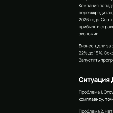
Компания попада
переаккредитаци
2026 года. Соот
прибыль и страх
экономии.
Бизнес-цели за 
22% до 15%. Сокр
Запустить прог
Ситуация
Проблема 1. Отс
комплаенсу, точ
Проблема 2. Нет