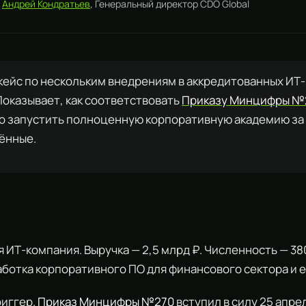
:
Андрей Кондратьев
, Генеральный директор CDO Global
ейс по нескольким внедрениям в аккредитованных ИТ
Показывает, как соответствовать
Приказу Минцифры №
 запустить полноценную корпоративную академию за 
ённые.
 ИТ-компания. Выручка — 2,5 млрд ₽. Численность — 38
ботка корпоративного ПО для финансового сектора и 
риггер.
Приказ Минцифры №270
вступил в силу 25 апре