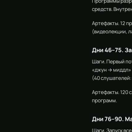
Программы разр
средств. Внутр
Артефакты. 12 п
(видеолекции, л
Дни 46–75. З
Шаги. Первый по
«джун → миддл» 
(40 слушателей:
Артефакты. 120 
программ.
Дни 76–90. М
Шаги. Запуск вс