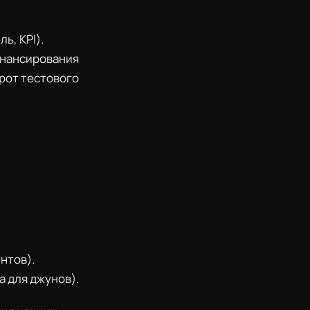
ь, KPI).
инансирования
рот тестового
нтов).
 для джунов).