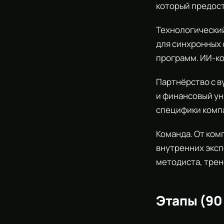
который предост
Технологический
для синхронных 
программ. ИИ-ко
Партнёрство с в
и финансовый у
специфики комп
Команда. От ком
внутренних эксп
методиста, трен
Этапы (90