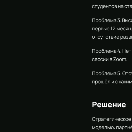
студентов на ст
Проблема 3. Выс
первые 12 месяц
отсутствие разв
Проблема 4. Нет
сессии в Zoom.
Проблема 5. Отс
прошёл и с каки
Решение
Стратегическое 
моделью: партн