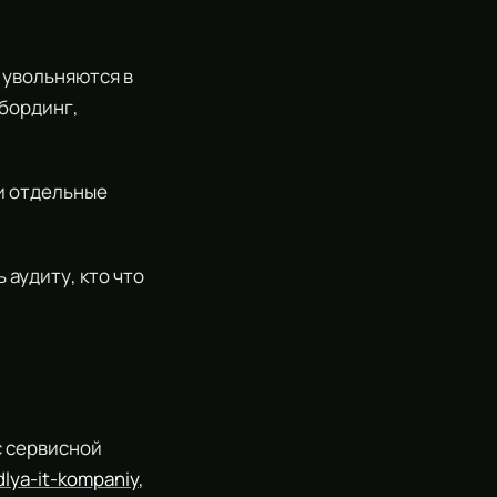
 увольняются в
бординг,
 и отдельные
аудиту, кто что
с сервисной
/dlya-it-kompaniy
,