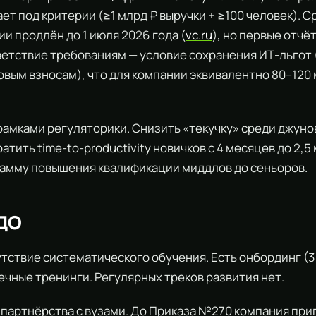
ет под критерии (≥1 млрд ₽ выручки + ≥100 человек). С
и продлён до 1 июля 2026 года (
vc.ru
), но первые отчё
ветствие требованиям — условие сохранения ИТ-льгот 
овым взносам), что для компании эквивалентно 80–120 
рамками регуляторики. Снизить «текучку» среди джуно
атить time-to-productivity новичков с 4 месяцев до 2,5
рамму повышения квалификации миддлов до сеньоров.
 ДО
утствие систематического обучения. Есть онбординг (3 
ечные тренинги. Регулярных треков развития нет.
 партнёрства с вузами. До Приказа №270 компания пр