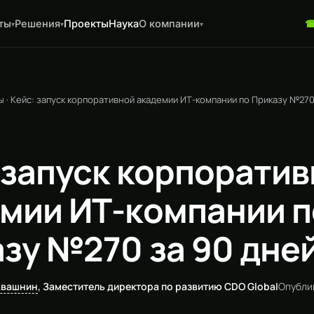
ты
Решения
Проекты
Наука
О компании
▾
▾
▾
ы
·
Кейс: запуск корпоративной академии ИТ-компании по Приказу №270
 запуск корпорати
мии ИТ-компании п
зу №270 за 90 дне
Квашнин
, Заместитель директора по развитию CDO Global
Опубли