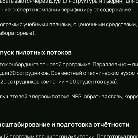
абатываются через
Блум
для структуры и
Тьюринг
для 
енние эксперты компании верифицируют содержание.
рограмм с учебными планами, оценочными средствами,
абораторные).
апуск пилотных потоков
ток онбординга по новой программе. Параллельно — п
для 30 сотрудников. Совместный с техническим вузом 
 20 сотрудников компании + 20 студентов вуза).
слушателей в первом потоке. NPS, обратная связь, кор
асштабирование и подготовка отчётности
ех 12 программ для широкой аудитории. Подготовка про