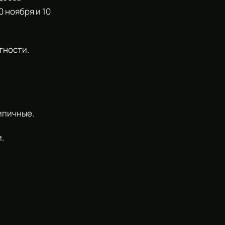
 ноября и 10
тности.
ипичные.
.