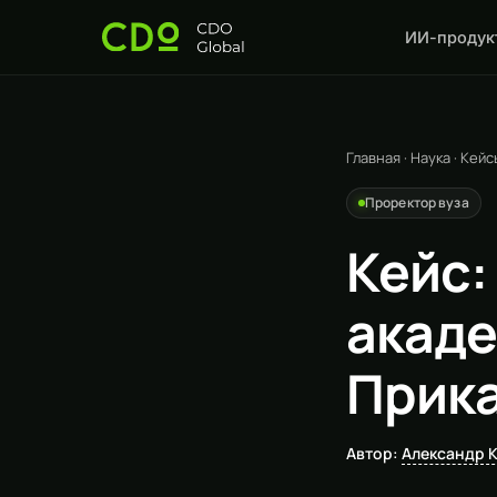
ИИ-продук
Главная
·
Наука
·
Кейс
Проректор вуза
Кейс:
акаде
Прика
Автор:
Александр 