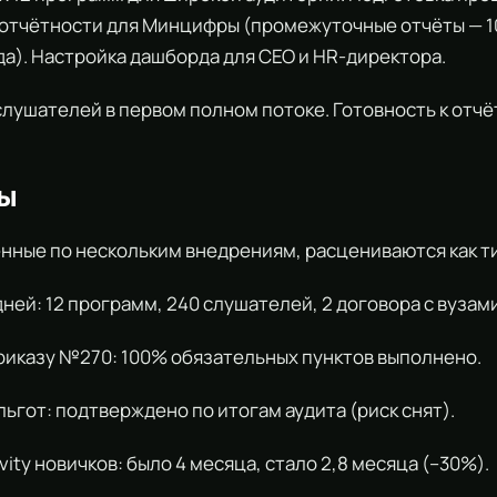
тчётности для Минцифры (промежуточные отчёты — 10
да). Настройка дашборда для CEO и HR-директора.
слушателей в первом полном потоке. Готовность к отчё
ты
ные по нескольким внедрениям, расцениваются как т
ней: 12 программ, 240 слушателей, 2 договора с вузами
иказу №270: 100% обязательных пунктов выполнено.
ьгот: подтверждено по итогам аудита (риск снят).
vity новичков: было 4 месяца, стало 2,8 месяца (–30%).