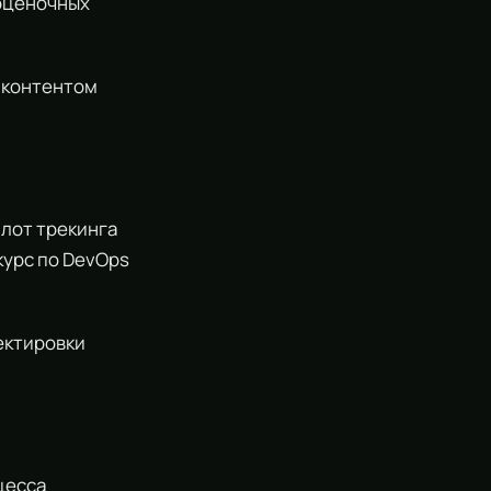
оценочных
 контентом
илот трекинга
курс по DevOps
ректировки
цесса