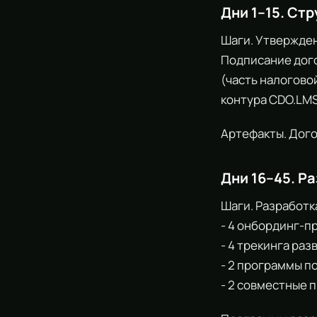
Дни 1–15. Ст
Шаги. Утвержден
Подписание дого
(часть налогово
контура CDO.LMS
Артефакты. Дого
Дни 16–45. Р
Шаги. Разработк
- 4 онбординг-п
- 4 трекинга ра
- 2 программы п
- 2 совместные 