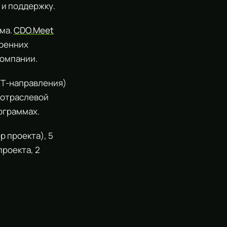
 и поддержку.
рма.
CDO.Meet
тренних
компании.
(ИТ-направления)
 отраслевой
ограммах.
р проекта), 5
роекта, 2