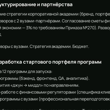
руктурирование и партнёрства
ие стратегии корпоративной академии (бренд, портфел
воров с 2 вузами-партнёрами. Согласование сметы ф
й экономии — 3% по требованиям Приказа №270). Разво
.
воры с вузами. Стратегия академии. Бюджет.
азработка стартового портфеля программ
а 12 программ для запуска:
рограммы (бэкенд, фронтенд, QA, аналитика).
звития «джун → миддл» по направлениям.
о работе с финансовыми регуляторами (специфика клие
программы с вузами (профессиональная переподготовка