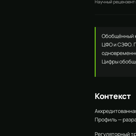
Научный рецензент
Обобщённый к
ЦФО и СЗФО. 
одновременно
Цифры обобщ
Контекст
Аккредитованная
Профиль — разра
Регуляторный т