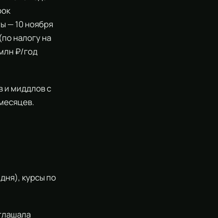
рок
ты — 10 ноября
(по налогу на
млн ₽/год
в и миддлов с
 месяцев.
дня), курсы по
иглашала