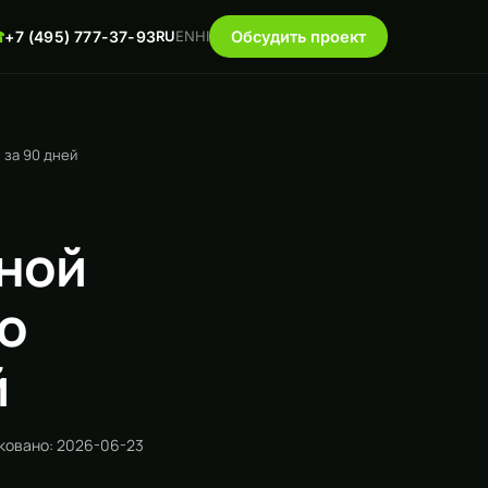
☎
+7 (495) 777-37-93
RU
EN
HI
Обсудить проект
 за 90 дней
вной
о
й
ковано: 2026-06-23