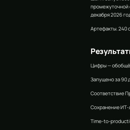
промежуточной о
декабря 2026 го
Артефакты. 240 
Результа
Цифры — обобщён
Запущено за 90 д
Соответствие Пр
Сохранение ИТ-л
Time-to-producti