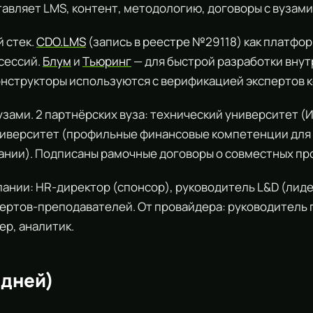
авляет LMS, контент, методологию, договоры с вузами
 стек.
CDO.LMS
(запись в реестре №29118) как платфо
сессий.
Блум
и
Тьюринг
— для быстрой разработки вну
нструкторы используются с верификацией экспертов 
узами. 2 партнёрских вуза: технический университет 
ниверситет (профильные финансовые компетенции для
ании). Подписаны рамочные договоры о совместных пр
пании: HR-директор (спонсор), руководитель L&D (лиде
ертов-преподавателей. От провайдера: руководитель п
ер, аналитик.
 дней)