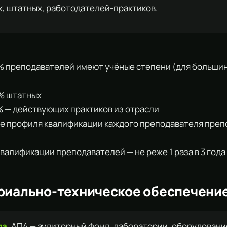
, штатных, работодателей-практиков.
70% преподавателей имеют учёные степени (для больши
0% штатных
0% — действующих практиков из отрасли
вие профиля квалификации каждого преподавателя пре
квалификации преподавателей — не реже 1 раза в 3 года
риально-техническое обеспечени
ла.
АП4 — аудиторный фонд, лаборатории, оборудовани