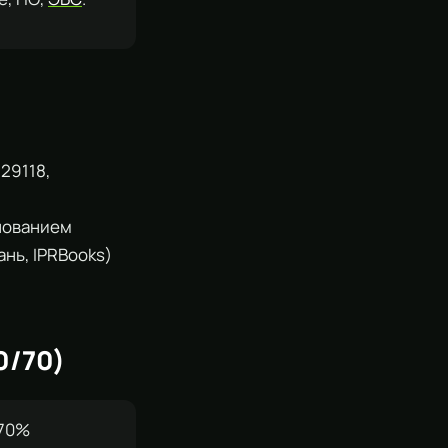
29118,
снованием
ань, IPRBooks)
0/70)
≥70%