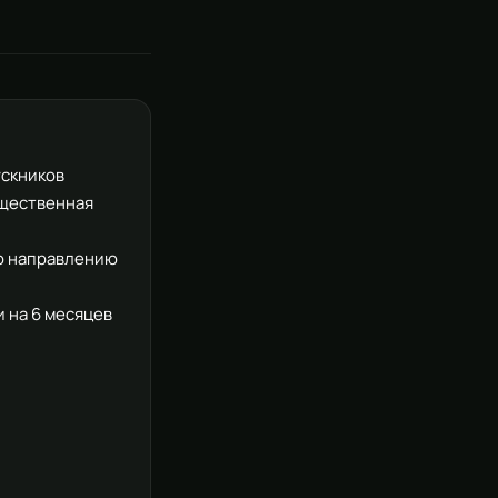
ускников
щественная
о направлению
 на 6 месяцев