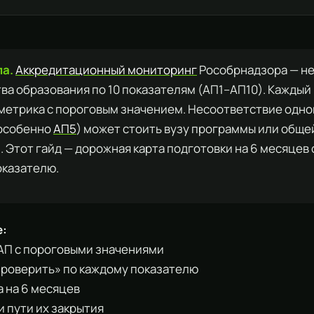
ла.
Аккредитационный мониторинг
Рособрнадзора — н
ва образования по 10 показателям (АП1–АП10). Каждый
 метрика с пороговым значением. Несоответствие одн
(особенно
АП5
) может стоить вузу программы или обще
 Этот гайд — дорожная карта подготовки на 6 месяцев 
оказателю.
е:
0 АП с пороговыми значениями
 проверить» по каждому показателю
а на 6 месяцев
и пути их закрытия