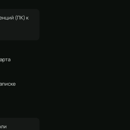
нций (ПК) к
дарта
записке
оли