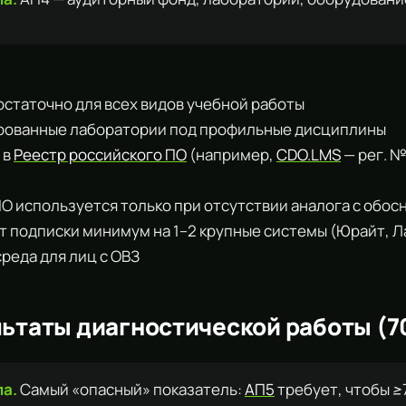
достаточно для всех видов учебной работы
ированные лаборатории под профильные дисциплины
 в
Реестр российского ПО
(например,
CDO.LMS
— рег. №
 ПО используется только при отсутствии аналога с обо
ет подписки минимум на 1–2 крупные системы (Юрайт, Л
 среда для лиц с ОВЗ
льтаты диагностической работы (7
ла.
Самый «опасный» показатель:
АП5
требует, чтобы 