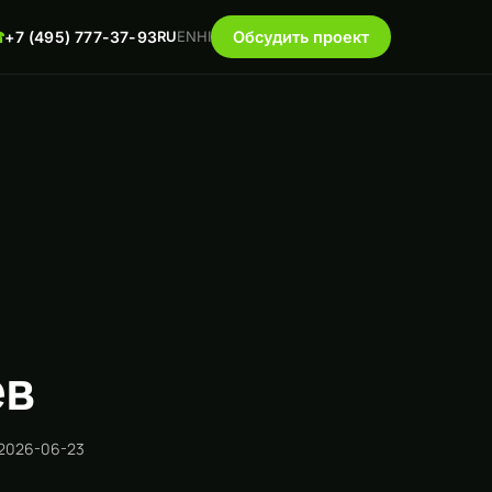
☎
+7 (495) 777-37-93
RU
EN
HI
Обсудить проект
ев
 2026-06-23