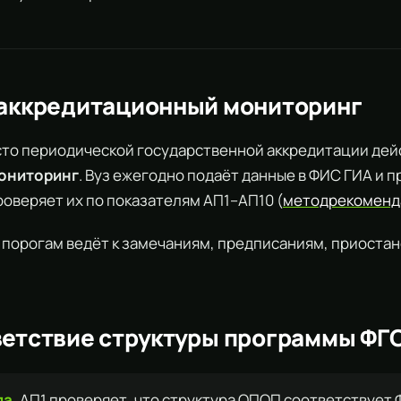
 аккредитационный мониторинг
сто периодической государственной аккредитации дей
ониторинг
. Вуз ежегодно подаёт данные в ФИС ГИА и п
оверяет их по показателям АП1–АП10 (
методрекоменд
порогам ведёт к замечаниям, предписаниям, приостан
ветствие структуры программы ФГ
ла.
АП1 проверяет, что структура ОПОП соответствует 