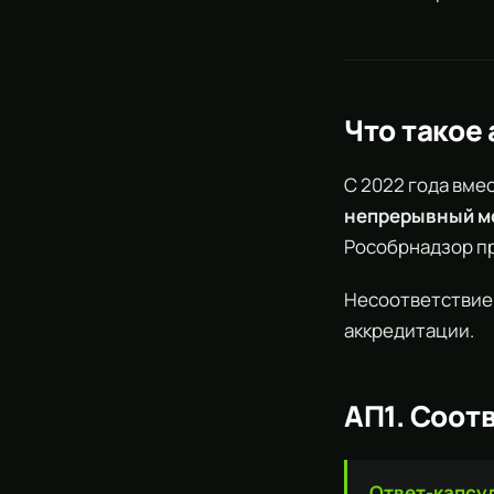
Что такое
С 2022 года вме
непрерывный м
Рособрнадзор пр
Несоответствие 
аккредитации.
АП1. Соот
Ответ-капсу