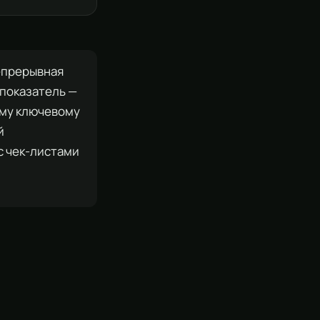
епрерывная
 показатель —
ому ключевому
й
с чек-листами