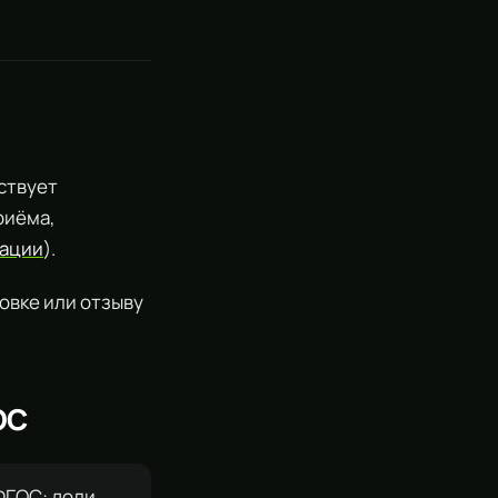
ствует
риёма,
ации
).
овке или отзыву
ОС
ФГОС: доли