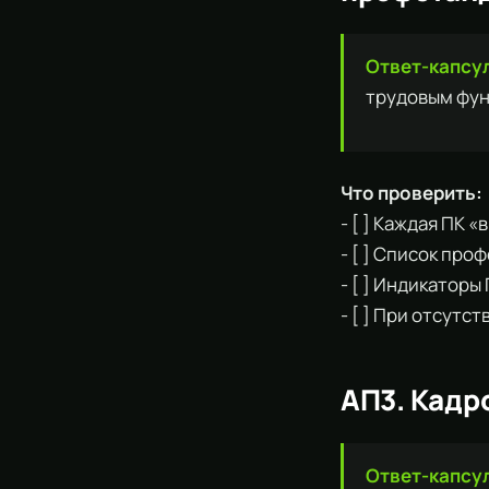
Ответ-капсу
трудовым фун
Что проверить:
- [ ] Каждая ПК
- [ ] Список пр
- [ ] Индикатор
- [ ] При отсут
АП3. Кадр
Ответ-капсу