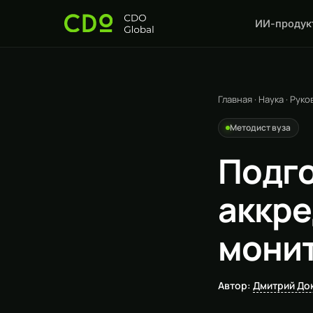
ИИ-продук
Главная
·
Наука
·
Руко
Методист вуза
Подго
аккр
монит
Автор:
Дмитрий До