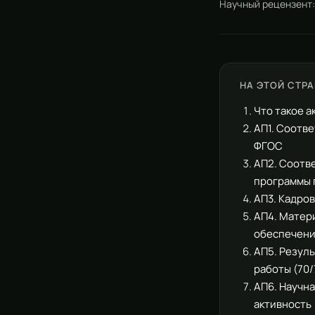
Научный рецензент
НА ЭТОЙ СТР
Что такое 
АП1. Соотв
ФГОС
АП2. Соотв
программы 
АП3. Кадро
АП4. Матер
обеспечен
АП5. Резул
работы (70/
АП6. Научн
активность