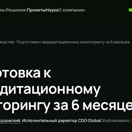
ты
Решения
Проекты
Наука
О компании
▾
▾
▾
водства
·
Подготовка к аккредитационному мониторингу за 6 месяцев
товка к
едитационному
орингу за 6 месяц
кудовский
, Исполнительный директор CDO Global
Опубликовано: