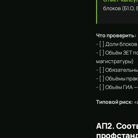
блоков (Б1.О,
Что проверить:
- [ ] Доли блоко
- [ ] Объём ЗЕТ 
магистратуры)
- [ ] Обязатель
- [ ] Объёмы пр
- [ ] Объём ГИА 
Типовой риск:
«
АП2. Соот
профстан