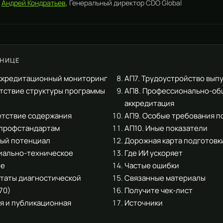
:
Андрей Кондратьев
, Генеральный директор CDO Global
АНИЦЕ
аккредитационный мониторинг
АП7. Трудоустройство вып
етствие структуры программы
АП8. Профессионально-об
аккредитация
етствие содержания
АП9. Особые требования п
профстандартам
АП10. Иные показатели
вый потенциал
Дорожная карта подготовки
иально-техническое
Где ИИ ускоряет
ие
Частые ошибки
ьтаты диагностической
Связанные материалы
70)
Получите чек-лист
ая и публикационная
Источники