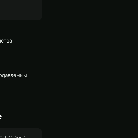
нства
подаваемым
е
е, ПО,
ЭБС
.