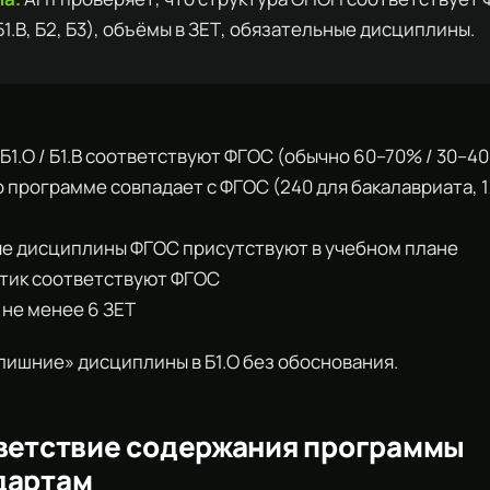
 Б1.В, Б2, Б3), объёмы в ЗЕТ, обязательные дисциплины.
в Б1.О / Б1.В соответствуют ФГОС (обычно 60–70% / 30–4
по программе совпадает с ФГОС (240 для бакалавриата, 
ные дисциплины ФГОС присутствуют в учебном плане
актик соответствуют ФГОС
— не менее 6 ЗЕТ
лишние» дисциплины в Б1.О без обоснования.
ветствие содержания программы
дартам