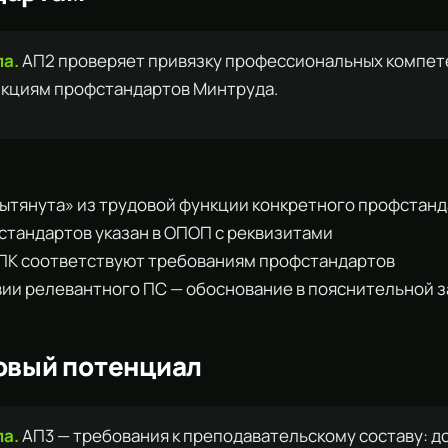
ла.
АП2 проверяет привязку профессиональных компете
кциям профстандартов Минтруда.
 «вытянута» из трудовой функции конкретного профстан
офстандартов указан в ОПОП с реквизитами
ы ПК соответствуют требованиям профстандартов
ствии релевантного ПС — обоснование в пояснительной 
овый потенциал
ла.
АП3 — требования к преподавательскому составу: д