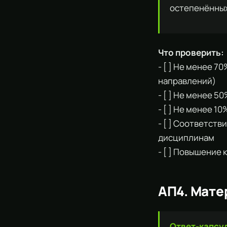
остепенённых
Что проверить:
- [ ] Не менее 
направлений)
- [ ] Не менее 5
- [ ] Не менее 1
- [ ] Соответст
дисциплинам
- [ ] Повышение 
АП4. Мате
Ответ-капсу