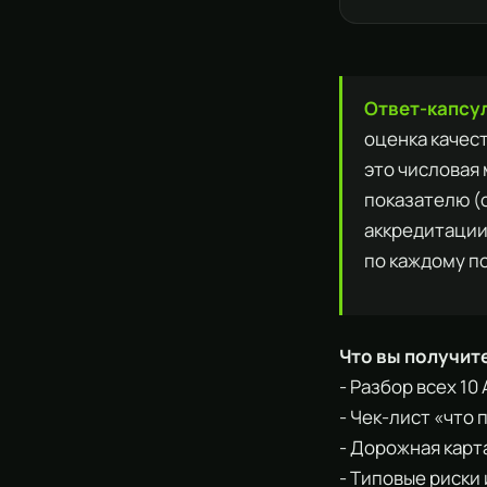
Ответ-капсу
оценка качест
это числовая
показателю 
аккредитации.
по каждому п
Что вы получит
- Разбор всех 1
- Чек-лист «что
- Дорожная карт
- Типовые риски 