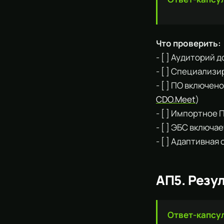
Что проверить:
- [ ] Аудиторий 
- [ ] Специализ
- [ ] ПО включено
CDO.Meet
)
- [ ] Импортное
- [ ] ЭБС включа
- [ ] Адаптивная
АП5. Резу
Ответ-капсу