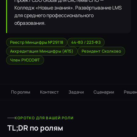
Проект CDO Global для системы СПО —
Колледж «Новые знания». Развёртывание LMS
для среднего профессионального
образования.
Реестр Минцифры №29118
44-ФЗ / 223-ФЗ
Аккредитация Минцифры (АП5)
Резидент Сколково
Член РУССОФТ
По ролям
Контекст
Задачи
Сценарии
Решен
КОРОТКО ДЛЯ ВАШЕЙ РОЛИ
TL;DR по ролям