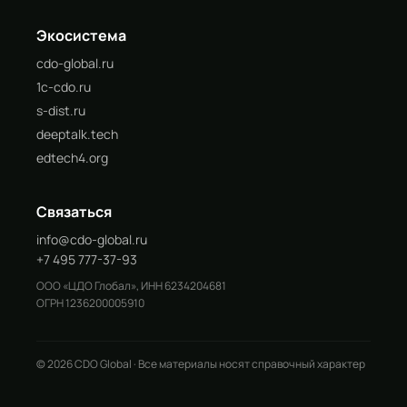
Экосистема
cdo-global.ru
1c-cdo.ru
s-dist.ru
deeptalk.tech
edtech4.org
Связаться
info@cdo-global.ru
+7 495 777-37-93
ООО «ЦДО Глобал», ИНН 6234204681
ОГРН 1236200005910
© 2026 CDO Global · Все материалы носят справочный характер