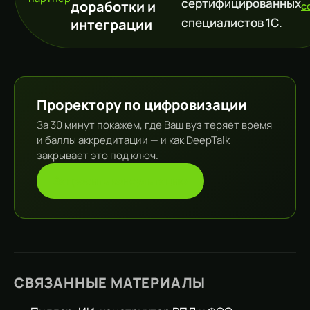
сертифицированных
доработки и
c
специалистов 1С.
интеграции
Проректору по цифровизации
За 30 минут покажем, где Ваш вуз теряет время
и баллы аккредитации — и как DeepTalk
закрывает это под ключ.
Запросить консультацию
СВЯЗАННЫЕ МАТЕРИАЛЫ