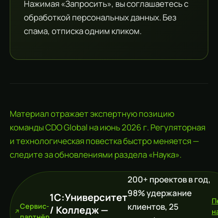
Нажимая «Запросить», вы соглашаетесь с
обработкой персональных данных. Без
спама, отписка одним кликом.
Материал отражает экспертную позицию
команды CDO Global на июнь 2026 г. Регуляторная
и технологическая повестка быстро меняется —
следите за обновлениями раздела «Наука».
200+ проектов в год,
98% удержание
1С:Университет
П
клиентов, 25
Сервис-
/ Колледж —
н
партнёр