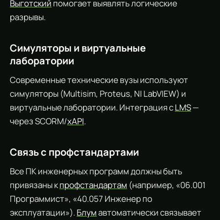
Выготский
помогает выявлять логические
разрывы.
Симуляторы и виртуальные
лаборатории
Современные технические вузы используют
симуляторы (Multisim, Proteus, NI LabVIEW) и
виртуальные лаборатории. Интеграция с
LMS
—
через SCORM/
xAPI
.
Связь с профстандартами
Все ПК инженерных программ должны быть
привязаны к
профстандартам
(например, «06.001
Программист», «40.057 Инженер по
эксплуатации»).
Блум
автоматически связывает