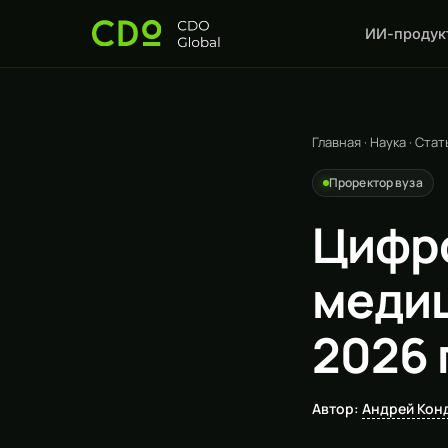
ИИ-продук
Главная
·
Наука
·
Стат
Проректор вуза
Цифро
медиц
2026 
Автор:
Андрей Кон