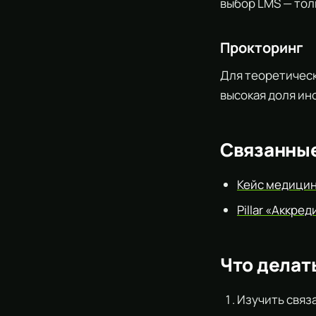
выбор LMS — то
Прокторинг
Для теоретичес
высокая доля ин
Связанны
Кейс медицин
Pillar «Аккр
Что делат
Изучить свя