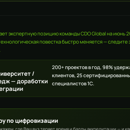
ет экспертную позицию команды CDO Global на июнь 20
технологическая повестка быстро меняется — следите
.
200+ проектов в год, 98% удер
ниверситет /
клиентов, 25 сертифицированн
едж — доработки
специалистов 1С.
теграции
ру по цифровизации
окажем, где Ваш вуз теряет время и баллы аккредитации — и ка