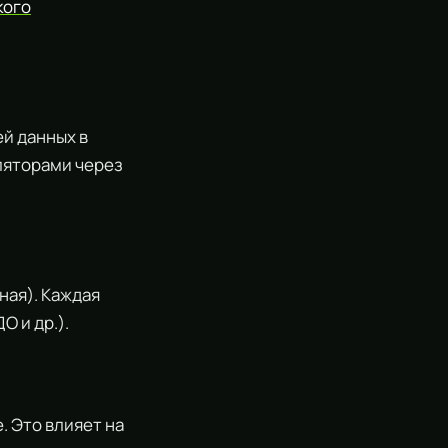
кого
й данных в
ляторами через
ная). Каждая
 и др.).
. Это влияет на