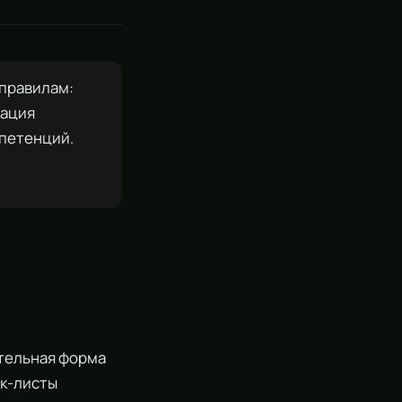
правилам:
тация
мпетенций.
тельная форма
ек-листы