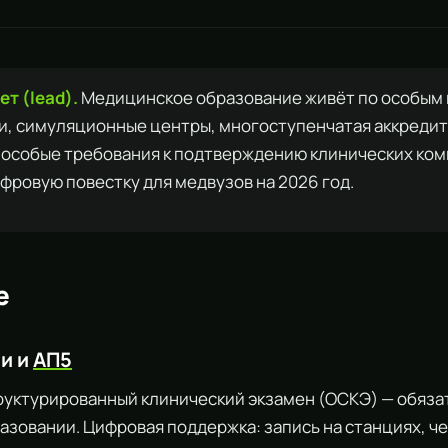
т (lead).
Медицинское образование живёт по особым 
, симуляционные центры, многоступенчатая аккреди
 особые требования к подтверждению клинических ко
фровую повестку для медвузов на 2026 год.
е
и и
АП5
руктурированный клинический экзамен (ОСКЭ) — обяза
азовании. Цифровая поддержка: запись на станциях, ч