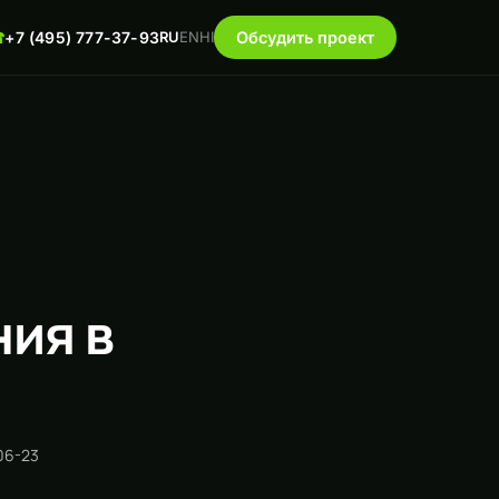
☎
+7 (495) 777-37-93
RU
EN
HI
Обсудить проект
ия в
06-23