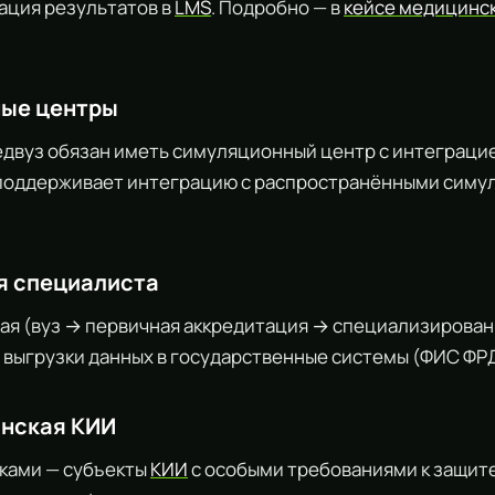
ация результатов в
LMS
. Подробно — в
кейсе медицинс
ые центры
двуз обязан иметь симуляционный центр с интеграцие
оддерживает интеграцию с распространёнными симу
я специалиста
я (вуз → первичная аккредитация → специализирован
 выгрузки данных в государственные системы (ФИС ФРДО
инская КИИ
ками — субъекты
КИИ
с особыми требованиями к защите