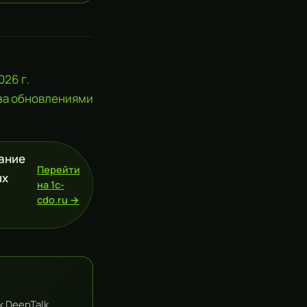
26 г.
 за обновлениями
жание
Перейти
ых
на 1c-
cdo.ru →
к DeepTalk