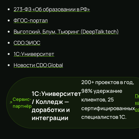
273-ФЗ «Об образовании в РФ»
ФГОС-портал
Выготский, Блум, Тьюринг (DeepTalk.tech)
CDO.ЭИОС
1С:Университет
Новости CDO Global
200+ проектов в год,
98% удержание
1С:Университет
П
клиентов, 25
Сервис-
/ Колледж —
н
партнёр
сертифицированных
доработки и
c
специалистов 1С.
интеграции