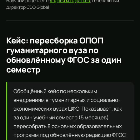
Научный рецензент:
Андрей Кондратьев
, Генеральный
директор CDO Global
Кейс: пересборка ОПОП
гуманитарного вуза по
обновлённому ФГОС за один
семестр
Обобщённый кейс по нескольким
внедрениям в гуманитарных и социально-
экономических вузах ЦФО. Показывает, как
за один учебный семестр (5 месяцев)
пересобрать 8 основных образовательных
программ под обновлённую редакцию ФГОС