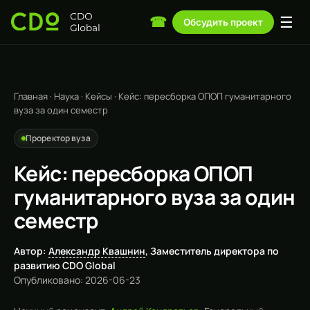
☰
☎
Обсудить проект
Главная
·
Наука
·
Кейсы
·
Кейс: пересборка ОПОП гуманитарного
вуза за один семестр
Проректор вуза
Кейс: пересборка ОПОП
гуманитарного вуза за один
семестр
Автор:
Александр Квашнин
, Заместитель директора по
развитию CDO Global
Опубликовано: 2026-06-23