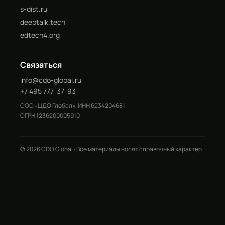
s-dist.ru
deeptalk.tech
edtech4.org
Связаться
info@cdo-global.ru
+7 495 777-37-93
ООО «ЦДО Глобал», ИНН 6234204681
ОГРН 1236200005910
© 2026 CDO Global · Все материалы носят справочный характер