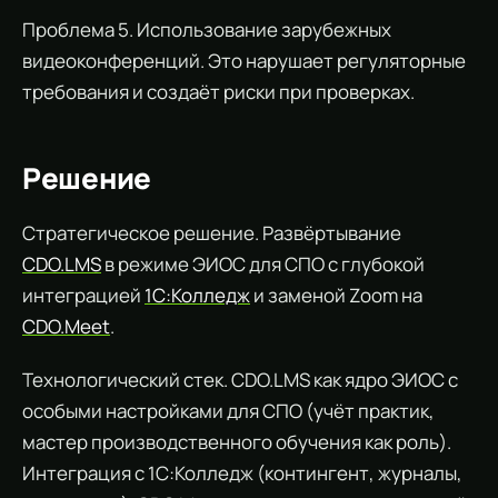
Проблема 5. Использование зарубежных
видеоконференций. Это нарушает регуляторные
требования и создаёт риски при проверках.
Решение
Стратегическое решение. Развёртывание
CDO.LMS
в режиме ЭИОС для СПО с глубокой
интеграцией
1С:Колледж
и заменой Zoom на
CDO.Meet
.
Технологический стек. CDO.LMS как ядро ЭИОС с
особыми настройками для СПО (учёт практик,
мастер производственного обучения как роль).
Интеграция с 1С:Колледж (контингент, журналы,