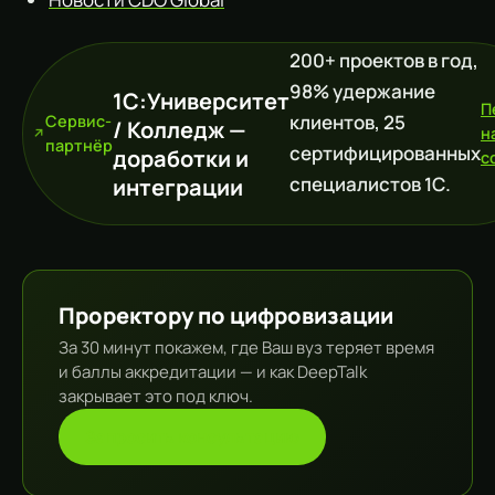
200+ проектов в год,
98% удержание
1С:Университет
П
клиентов, 25
Сервис-
/ Колледж —
н
партнёр
сертифицированных
доработки и
c
специалистов 1С.
интеграции
Проректору по цифровизации
За 30 минут покажем, где Ваш вуз теряет время
и баллы аккредитации — и как DeepTalk
закрывает это под ключ.
Запросить консультацию