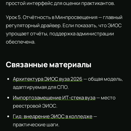
простой интерфейс для оценки практикантов.
Урок 5. Отчётность в Минпросвещения — главный
регуляторный драйвер. Если показать, что ЭИОС
упрощает отчёты, поддержка администрации
обеспечена.
Связанные материалы
Архитектура ЭИОС вуза 2026
— общая модель,
адаптируемая для СПО.
Импортозамещение ИТ-стека вуза
— место
реестровой ЭИОС.
Гид: внедрение ЭИОС в колледже
—
практические шаги.