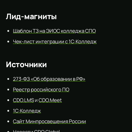
Лид-магниты
Шаблон ТЗ на ЭИОС колледжа СПО
Чек-лист интеграции с 1С:Колледж
Источники
273-ФЗ «Об образовании в РФ»
Реестр российского ПО
CDO.LMS
и
CDO.Meet
1С:Колледж
Сайт Минпросвещения России
Новости CDO Global