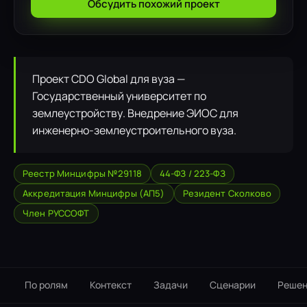
Обсудить похожий проект
Проект CDO Global для вуза —
Государственный университет по
землеустройству. Внедрение ЭИОС для
инженерно-землеустроительного вуза.
Реестр Минцифры №29118
44-ФЗ / 223-ФЗ
Аккредитация Минцифры (АП5)
Резидент Сколково
Член РУССОФТ
По ролям
Контекст
Задачи
Сценарии
Решен