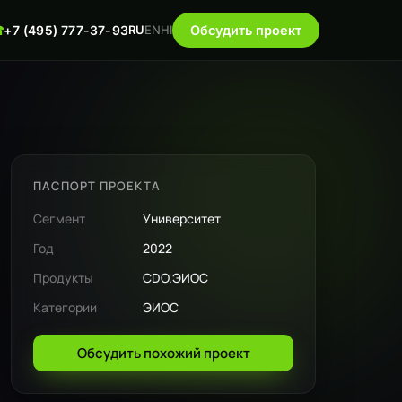
☎
+7 (495) 777-37-93
RU
EN
HI
Обсудить проект
ПАСПОРТ ПРОЕКТА
Сегмент
Университет
Год
2022
Продукты
CDO.ЭИОС
Категории
ЭИОС
Обсудить похожий проект