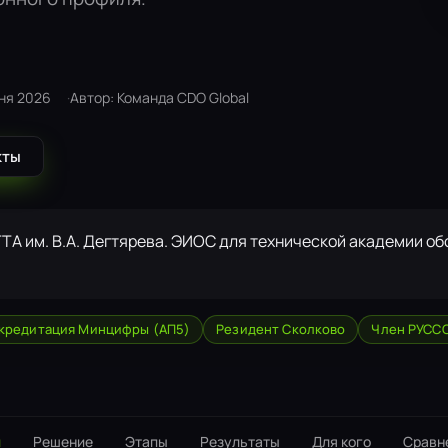
ня 2026
Автор: Команда CDO Global
кты
ГТА им. В.А. Дегтярева. ЭИОС для технической академии о
кредитация Минцифры (АП5)
Резидент Сколково
Член РУСС
и
Решение
Этапы
Результаты
Для кого
Сравн