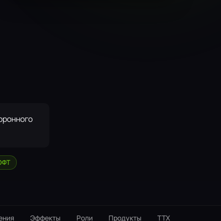
боронного
ОФТ
ения
Эффекты
Роли
Продукты
ТТX
Интеграц