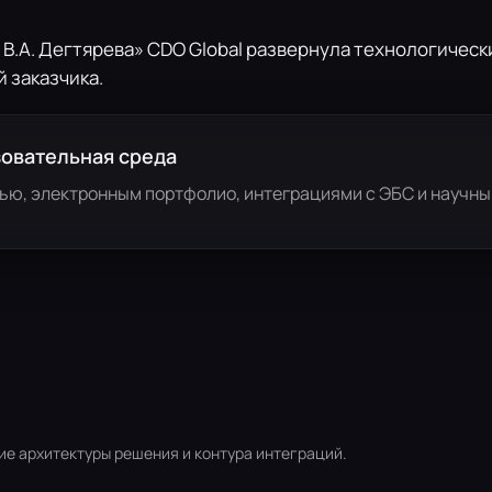
 В.А. Дегтярева» CDO Global развернула технологичес
 заказчика.
овательная среда
ью, электронным портфолио, интеграциями с ЭБС и научны
ие архитектуры решения и контура интеграций.