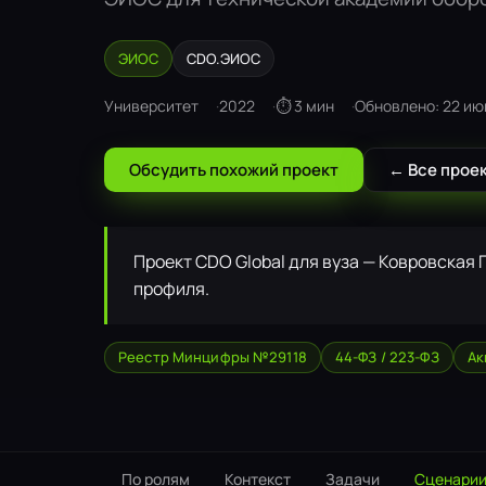
ЭИОС
CDO.ЭИОС
Университет
2022
⏱ 3 мин
Обновлено: 22 ию
Обсудить похожий проект
← Все прое
Проект CDO Global для вуза — Ковровская 
профиля.
Реестр Минцифры №29118
44-ФЗ / 223-ФЗ
Ак
По ролям
Контекст
Задачи
Сценари