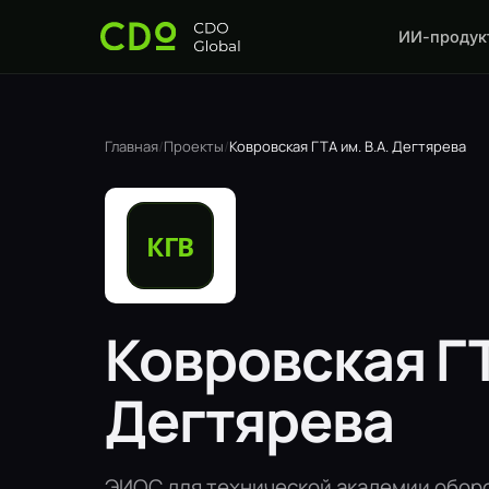
ИИ-продук
Главная
/
Проекты
/
Ковровская ГТА им. В.А. Дегтярева
Ковровская ГТ
Дегтярева
ЭИОС для технической академии обор