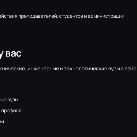
йствия преподавателей, студентов и администрации
у вас
хнические, инженерные и технологические вузы с лаб
вые вузы
о профиля
ми