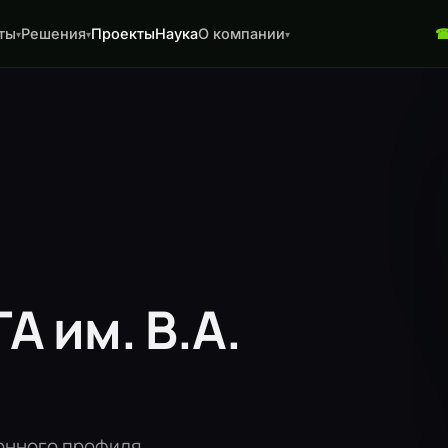
ты
Решения
Проекты
Наука
О компании
▾
▾
▾
А им. В.А.
онного профиля.