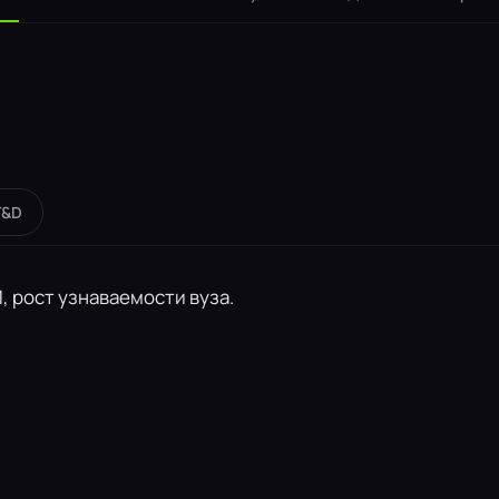
T&D
 рост узнаваемости вуза.