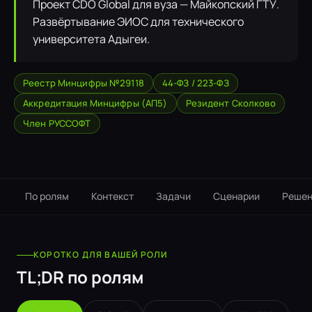
Проект CDO Global для вуза — Майкопский ГТУ.
Развёртывание ЭИОС для технического
университета Адыгеи.
Реестр Минцифры №29118
44-ФЗ / 223-ФЗ
Аккредитация Минцифры (АП5)
Резидент Сколково
Член РУССОФТ
По ролям
Контекст
Задачи
Сценарии
Решен
КОРОТКО ДЛЯ ВАШЕЙ РОЛИ
TL;DR по ролям