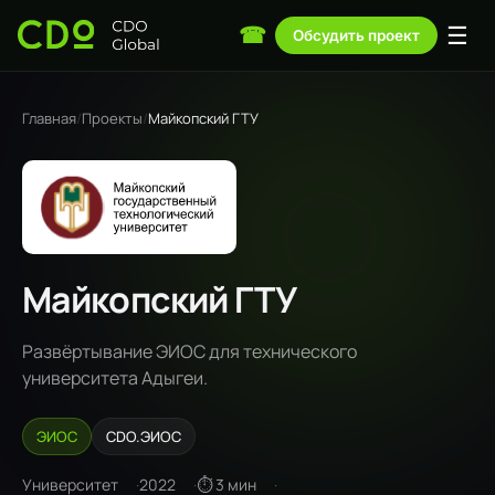
☰
☎
Обсудить проект
Главная
/
Проекты
/
Майкопский ГТУ
Майкопский ГТУ
Развёртывание ЭИОС для технического
университета Адыгеи.
ЭИОС
CDO.ЭИОС
Университет
2022
⏱ 3 мин