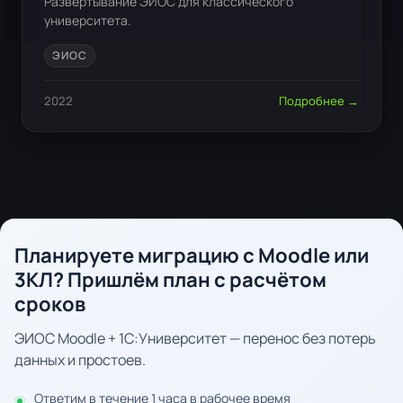
Развёртывание ЭИОС для классического
университета.
ЭИОС
2022
Подробнее →
Планируете миграцию с Moodle или
3КЛ? Пришлём план с расчётом
сроков
ЭИОС Moodle + 1С:Университет — перенос без потерь
данных и простоев.
Ответим в течение 1 часа в рабочее время