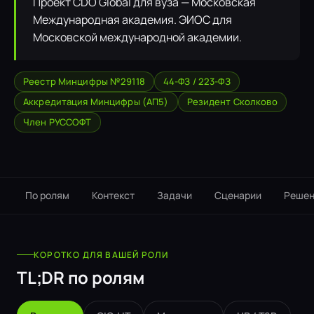
Проект CDO Global для вуза — Московская
Международная академия. ЭИОС для
Московской международной академии.
Реестр Минцифры №29118
44-ФЗ / 223-ФЗ
Аккредитация Минцифры (АП5)
Резидент Сколково
Член РУССОФТ
По ролям
Контекст
Задачи
Сценарии
Решен
КОРОТКО ДЛЯ ВАШЕЙ РОЛИ
TL;DR по ролям