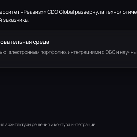
рситет «Реавиз»» CDO Global развернула технологиче
 заказчика.
овательная среда
ью, электронным портфолио, интеграциями с ЭБС и научны
ие архитектуры решения и контура интеграций.