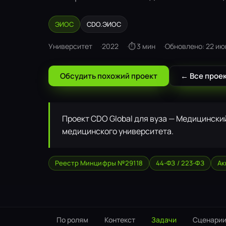
ЭИОС
CDO.ЭИОС
Университет
2022
⏱ 3 мин
Обновлено: 22 ию
Обсудить похожий проект
← Все прое
Проект CDO Global для вуза — Медицински
медицинского университета.
Реестр Минцифры №29118
44-ФЗ / 223-ФЗ
Ак
По ролям
Контекст
Задачи
Сценари