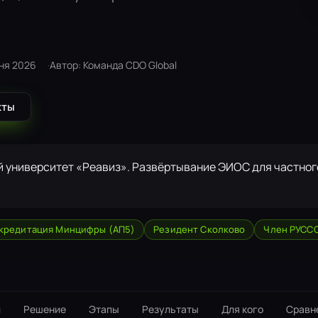
ня 2026
Автор: Команда CDO Global
кты
й университет «Реавиз». Развёртывание ЭИОС для частног
кредитация Минцифры (АП5)
Резидент Сколково
Член РУСС
и
Решение
Этапы
Результаты
Для кого
Сравн