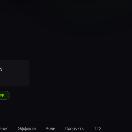
о
ОФТ
ения
Эффекты
Роли
Продукты
ТТX
Интеграц