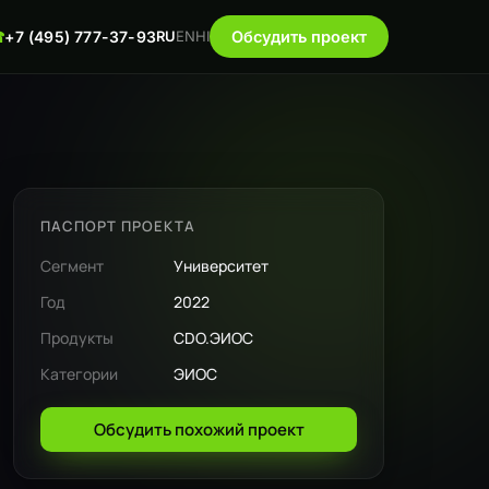
☎
+7 (495) 777-37-93
RU
EN
HI
Обсудить проект
ПАСПОРТ ПРОЕКТА
Сегмент
Университет
Год
2022
Продукты
CDO.ЭИОС
Категории
ЭИОС
Обсудить похожий проект