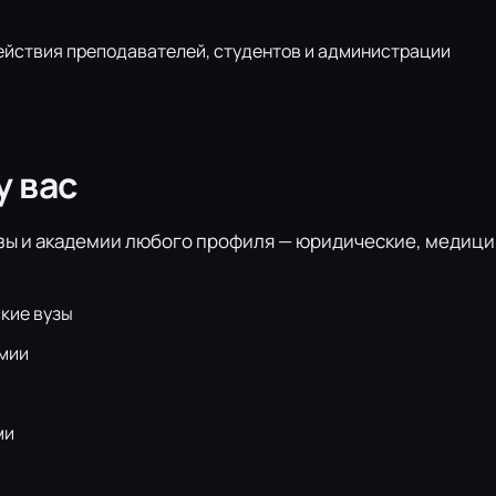
йствия преподавателей, студентов и администрации
у вас
ы и академии любого профиля — юридические, медицин
кие вузы
мии
ми