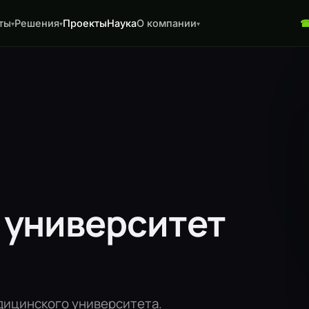
ты
Решения
Проекты
Наука
О компании
▾
▾
▾
 университет
дицинского университета.