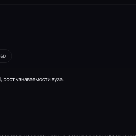
T&D
 рост узнаваемости вуза.