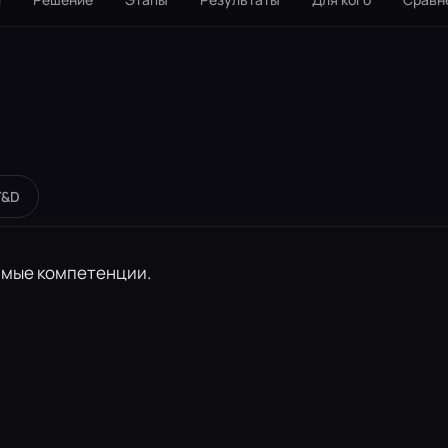
T&D
имые компетенции.