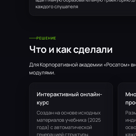
каждого слушателя
РЕШЕНИЕ
Что и как сделали
Для Корпоративной академии «Росатом» в
модулями.
Интерактивный онлайн-
Мно
курс
про
Создан на основе исходных
Разм
материалов учебника (2025
инди
года) с автоматической
осво
генерацией структуры,
кажд