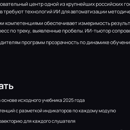
овательный центр одной из крупнейших российских г
сов требуют технологий ИИ для автоматизации методич
и компетенциями обеспечивает измеримость результа
есс по треку, выявленные пробелы. ИИ-тьютор сопров
одителям программ прозрачность по динамике обучения
ать
 основе исходного учебника 2025 года
енций с разметкой индикаторов по каждому модулю
раекторию для каждого слушателя