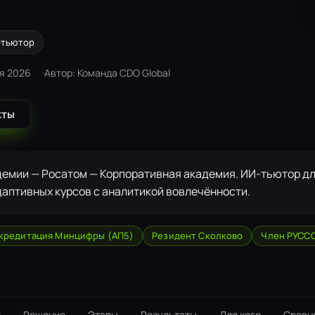
-тьютор
я 2026
Автор: Команда CDO Global
кты
демии — Росатом — Корпоративная академия. ИИ-тьютор д
даптивных курсов с аналитикой вовлечённости.
кредитация Минцифры (АП5)
Резидент Сколково
Член РУСС
и
Решение
Этапы
Результаты
Для кого
Сравн