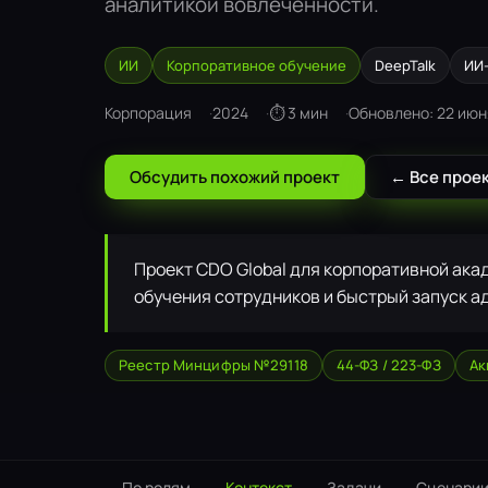
аналитикой вовлечённости.
ИИ
Корпоративное обучение
DeepTalk
ИИ
Корпорация
2024
⏱ 3 мин
Обновлено: 22 июн
Обсудить похожий проект
← Все прое
Проект CDO Global для корпоративной ака
обучения сотрудников и быстрый запуск а
Реестр Минцифры №29118
44-ФЗ / 223-ФЗ
Ак
По ролям
Контекст
Задачи
Сценари