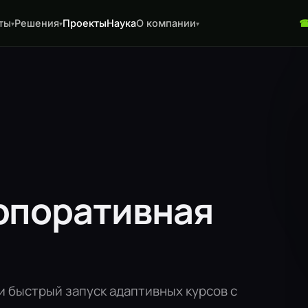
ты
Решения
Проекты
Наука
О компании
▾
▾
▾
рпоративная
и быстрый запуск адаптивных курсов с