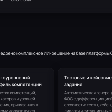
недрено комплексное ИИ-решение на базе платформы C
гоуровневый
Тестовые и кейсовые
филь компетенций
задания
етка компетенций,
Автоматическая генера
каторов и уровней
ФОС с дифференциацие
ения, привязанная к
сложности: тесты, кейсы
ому модулю курса.
диалоги и ситуационные