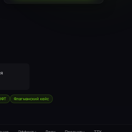
ля
ОФТ
Флагманский кейс
ения
Эффекты
Роли
Продукты
ТТX
Интеграц