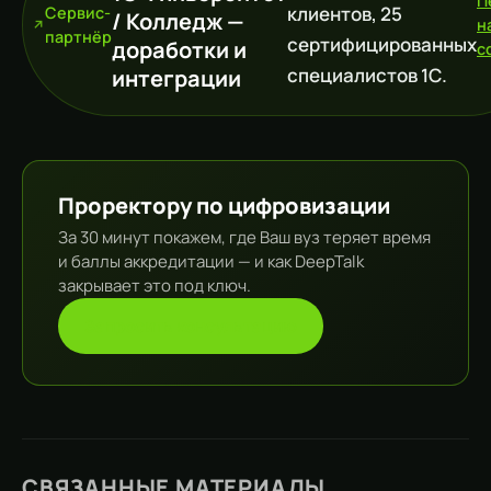
П
клиентов, 25
Сервис-
/ Колледж —
н
партнёр
сертифицированных
доработки и
c
специалистов 1С.
интеграции
Проректору по цифровизации
За 30 минут покажем, где Ваш вуз теряет время
и баллы аккредитации — и как DeepTalk
закрывает это под ключ.
Запросить консультацию
СВЯЗАННЫЕ МАТЕРИАЛЫ