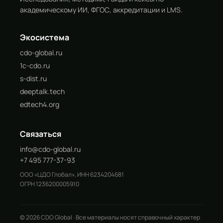
академическому ИИ, ФГОС, аккредитации и LMS.
Экосистема
cdo-global.ru
1c-cdo.ru
s-dist.ru
deeptalk.tech
edtech4.org
Связаться
info@cdo-global.ru
+7 495 777-37-93
ООО «ЦДО Глобал», ИНН 6234204681
ОГРН 1236200005910
© 2026 CDO Global · Все материалы носят справочный характер