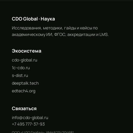
CDO Global · Наука
Исследования, методики, гайды и кейсы по
академическому ИИ, ФГОС, аккредитации и LMS.
Экосистема
cdo-global.ru
1c-cdo.ru
s-dist.ru
deeptalk.tech
edtech4.org
Связаться
info@cdo-global.ru
+7 495 777-37-93
ООО «ЦДО Глобал», ИНН 6234204681