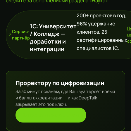
следите за обновлениями раздела «Наука».
200+ проектов в год,
98% удержание
1С:Университет
П
клиентов, 25
Сервис-
/ Колледж —
н
партнёр
сертифицированных
доработки и
c
специалистов 1С.
интеграции
Проректору по цифровизации
За 30 минут покажем, где Ваш вуз теряет время
и баллы аккредитации — и как DeepTalk
закрывает это под ключ.
Запросить консультацию