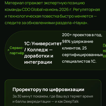
Материал отражает экспертную позицию
команды CDO Global на июнь 2026 г. Регуляторная
и технологическая повестка быстро меняется —
следите за обновлениями раздела «Наука».
200+ проектов в год,
98% удержание
1С:Университет
П
клиентов, 25
Сервис-
/ Колледж —
н
партнёр
сертифицированных
доработки и
c
специалистов 1С.
интеграции
Проректору по цифровизации
За 30 минут покажем, где Ваш вуз теряет время
и баллы аккредитации — и как DeepTalk