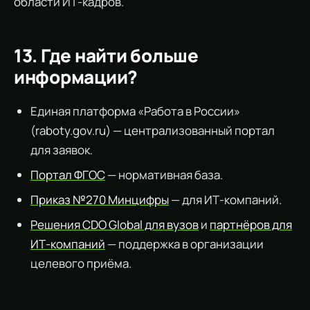
области ИТ-кадров.
13. Где найти больше
информации?
Единая платформа «Работа в России»
(raboty.gov.ru) — централизованный портал
для заявок.
Портал ФГОС
— нормативная база.
Приказ №270 Минцифры
— для ИТ-компаний.
Решения CDO Global для вузов
и
партнёров для
ИТ-компаний
— поддержка в организации
целевого приёма.