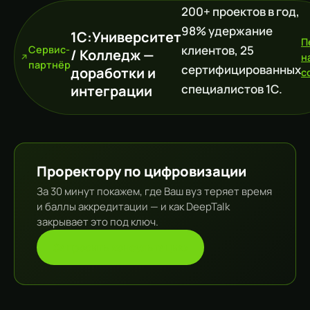
200+ проектов в год,
98% удержание
1С:Университет
П
клиентов, 25
Сервис-
/ Колледж —
н
партнёр
сертифицированных
доработки и
c
специалистов 1С.
интеграции
Проректору по цифровизации
За 30 минут покажем, где Ваш вуз теряет время
и баллы аккредитации — и как DeepTalk
закрывает это под ключ.
Запросить консультацию