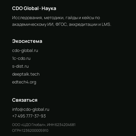
CDO Global · Наука
Исследования, методики, гайды и кейсы по
академическому ИИ, ФГОС, аккредитации и LMS.
Экосистема
cdo-global.ru
1c-cdo.ru
s-dist.ru
deeptalk.tech
edtech4.org
Связаться
info@cdo-global.ru
+7 495 777-37-93
ООО «ЦДО Глобал», ИНН 6234204681
ОГРН 1236200005910