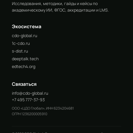
Исследования, методики, гайды и кейсы по
академическому ИИ, ФГОС, аккредитации и LMS.
Экосистема
cdo-global.ru
1c-cdo.ru
s-dist.ru
deeptalk.tech
edtech4.org
Связаться
info@cdo-global.ru
+7 495 777-37-93
ООО «ЦДО Глобал», ИНН 6234204681
ОГРН 1236200005910