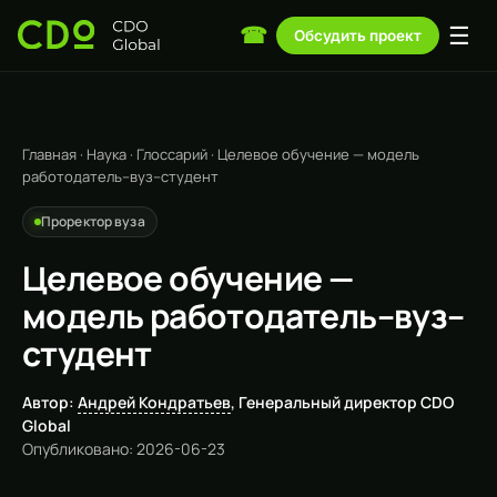
☰
☎
Обсудить проект
Главная
·
Наука
·
Глоссарий
·
Целевое обучение — модель
работодатель–вуз–студент
Проректор вуза
Целевое обучение —
модель работодатель–вуз–
студент
Автор:
Андрей Кондратьев
, Генеральный директор CDO
Global
Опубликовано: 2026-06-23