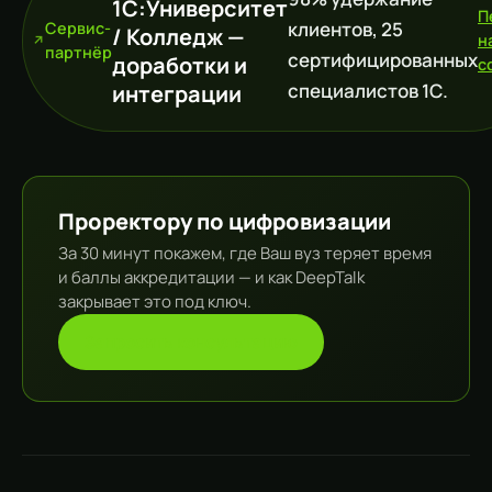
1С:Университет
П
клиентов, 25
Сервис-
/ Колледж —
н
партнёр
сертифицированных
доработки и
c
специалистов 1С.
интеграции
Проректору по цифровизации
За 30 минут покажем, где Ваш вуз теряет время
и баллы аккредитации — и как DeepTalk
закрывает это под ключ.
Запросить консультацию