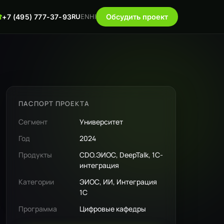
☎
+7 (495) 777-37-93
RU
EN
HI
Обсудить проект
ПАСПОРТ ПРОЕКТА
Сегмент
Университет
Год
2024
Продукты
CDO.ЭИОС, DeepTalk, 1С-
интеграция
Категории
ЭИОС, ИИ, Интеграция
1С
Программа
Цифровые кафедры