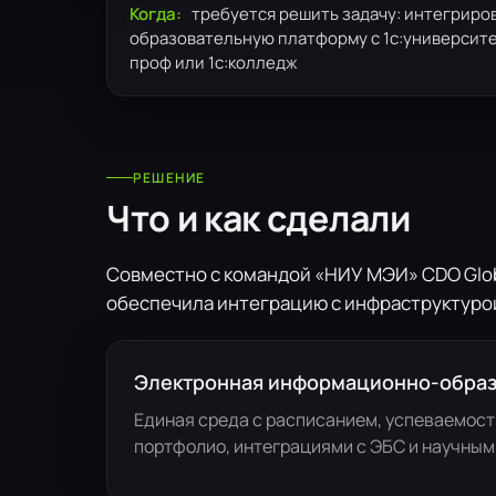
Когда:
требуется решить задачу: интегриро
образовательную платформу с 1с:университ
проф или 1с:колледж
РЕШЕНИЕ
Что и как сделали
Совместно с командой «НИУ МЭИ» CDO Glob
обеспечила интеграцию с инфраструктурой
Электронная информационно-образ
Единая среда с расписанием, успеваемос
портфолио, интеграциями с ЭБС и научным