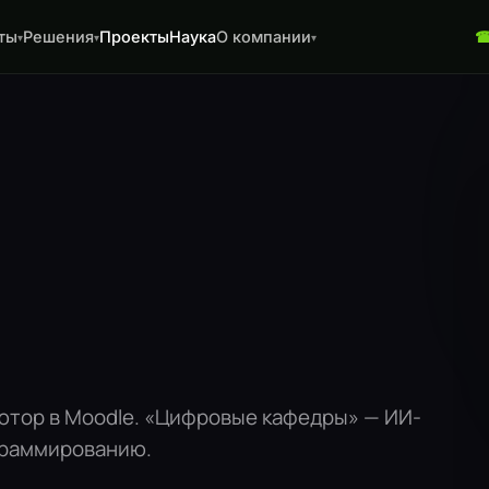
ты
Решения
Проекты
Наука
О компании
▾
▾
▾
ютор в Moodle. «Цифровые кафедры» — ИИ-
граммированию.