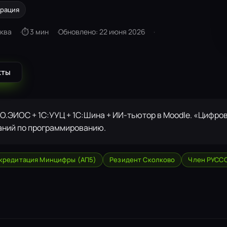
грация
сква
⏱ 3 мин
Обновлено: 22 июня 2026
кты
DO.ЭИОС + 1С:УУЦ + 1С:Шина + ИИ-тьютор в Moodle. «Цифро
аний по программированию.
кредитация Минцифры (АП5)
Резидент Сколково
Член РУСС