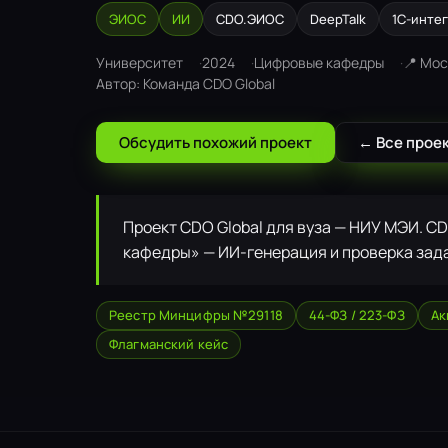
ЭИОС
ИИ
CDO.ЭИОС
DeepTalk
1С-инте
Университет
2024
Цифровые кафедры
📍 Мо
Автор: Команда CDO Global
Обсудить похожий проект
← Все прое
Проект CDO Global для вуза — НИУ МЭИ. C
кафедры» — ИИ-генерация и проверка зад
Реестр Минцифры №29118
44-ФЗ / 223-ФЗ
Ак
Флагманский кейс