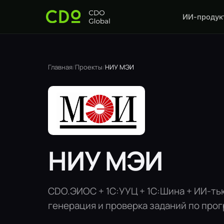
ИИ-продук
Главная
/
Проекты
/
НИУ МЭИ
НИУ МЭИ
CDO.ЭИОС + 1С:УУЦ + 1С:Шина + ИИ-ть
генерация и проверка заданий по про