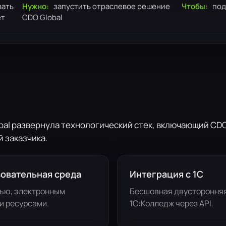
вать
Нужно:
запустить отраслевое решение
Чтобы:
под
ет
CDO Global
al развернула технологический стек, включающий CDO.
 заказчика.
овательная среда
Интеграция с 1С
тью, электронным
Бесшовная двусторонняя
и ресурсами.
1С:Колледж через API.