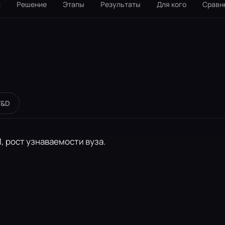
и
Решение
Этапы
Результаты
Для кого
Сравн
T&D
 рост узнаваемости вуза.