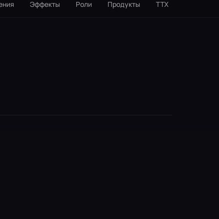
ения
Эффекты
Роли
Продукты
ТТX
Интеграц