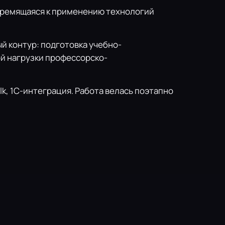
тремящаяся к применению технологий
 контур: подготовка учебно-
й нагрузки профессорско-
k, 1С-интеграция. Работа велась поэтапно