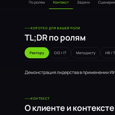
По ролям
Контекст
Задачи
Сценари
КОРОТКО ДЛЯ ВАШЕЙ РОЛИ
TL;DR по ролям
Ректору
CIO / IT
Методисту
HR / 
Демонстрация лидерства в применении ИИ,
КОНТЕКСТ
О клиенте и контексте